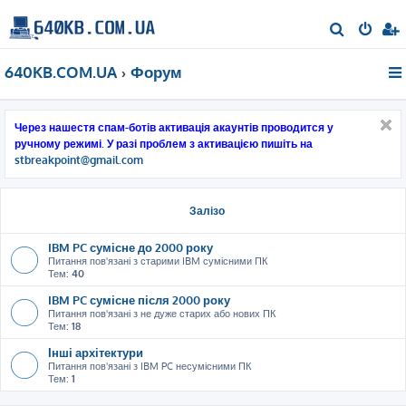
П
о
640KB.COM.UA
Форум
ш
у
к
Через нашестя спам-ботів активація акаунтів проводится у
ручному режимі. У разі проблем з активацією пишіть на
stbreakpoint@gmail.com
Залізо
IBM PC сумісне до 2000 року
Питання пов'язані з старими IBM сумісними ПК
Тем:
40
IBM PC сумісне після 2000 року
Питання пов'язані з не дуже старих або нових ПК
Тем:
18
Інші архітектури
Питання пов'язані з IBM PC несумісними ПК
Тем:
1