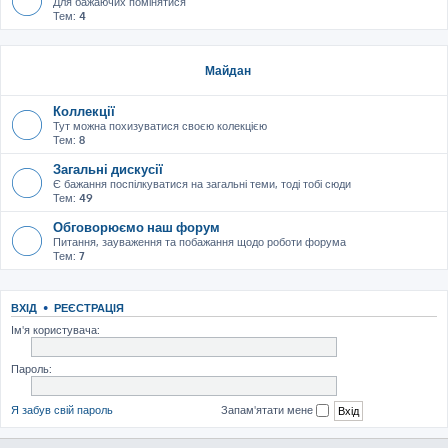
Для бажаючих помінятися
Тем:
4
Майдан
Коллекції
Тут можна похизуватися своєю колекцією
Тем:
8
Загальні дискусії
Є бажання поспілкуватися на загальні теми, тоді тобі сюди
Тем:
49
Обговорюємо наш форум
Питання, зауваження та побажання щодо роботи форума
Тем:
7
ВХІД
•
РЕЄСТРАЦІЯ
Ім'я користувача:
Пароль:
Я забув свій пароль
Запам'ятати мене