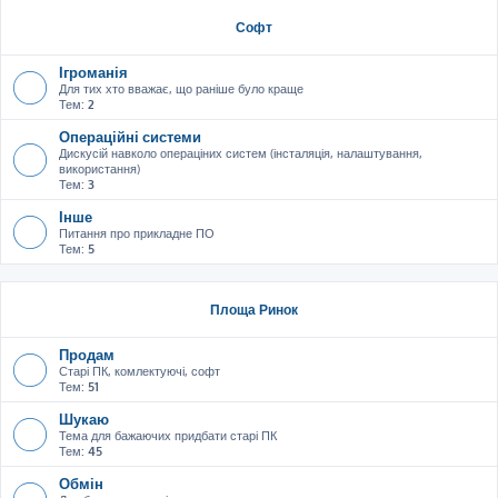
Софт
Ігроманія
Для тих хто вважає, що раніше було краще
Тем:
2
Операційні системи
Дискусій навколо операціних систем (інсталяція, налаштування,
використання)
Тем:
3
Інше
Питання про прикладне ПО
Тем:
5
Площа Ринок
Продам
Старі ПК, комлектуючі, софт
Тем:
51
Шукаю
Тема для бажаючих придбати старі ПК
Тем:
45
Обмін