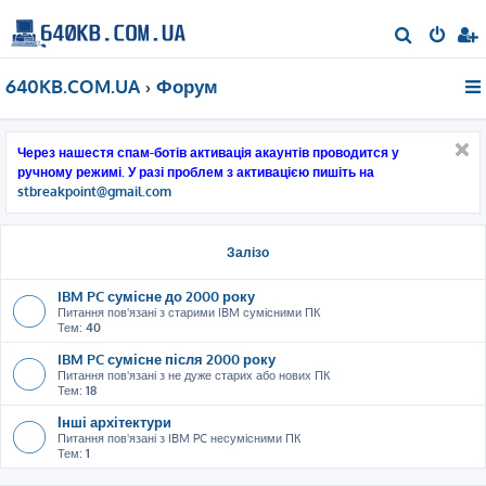
П
о
640KB.COM.UA
Форум
ш
у
к
Через нашестя спам-ботів активація акаунтів проводится у
ручному режимі. У разі проблем з активацією пишіть на
stbreakpoint@gmail.com
Залізо
IBM PC сумісне до 2000 року
Питання пов'язані з старими IBM сумісними ПК
Тем:
40
IBM PC сумісне після 2000 року
Питання пов'язані з не дуже старих або нових ПК
Тем:
18
Інші архітектури
Питання пов'язані з IBM PC несумісними ПК
Тем:
1