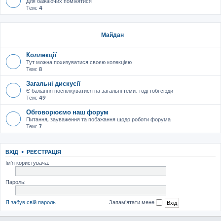
Для бажаючих помінятися
Тем:
4
Майдан
Коллекції
Тут можна похизуватися своєю колекцією
Тем:
8
Загальні дискусії
Є бажання поспілкуватися на загальні теми, тоді тобі сюди
Тем:
49
Обговорюємо наш форум
Питання, зауваження та побажання щодо роботи форума
Тем:
7
ВХІД
•
РЕЄСТРАЦІЯ
Ім'я користувача:
Пароль:
Я забув свій пароль
Запам'ятати мене