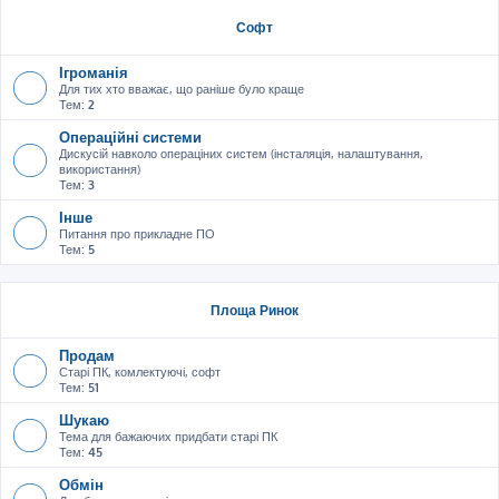
Софт
Ігроманія
Для тих хто вважає, що раніше було краще
Тем:
2
Операційні системи
Дискусій навколо операціних систем (інсталяція, налаштування,
використання)
Тем:
3
Інше
Питання про прикладне ПО
Тем:
5
Площа Ринок
Продам
Старі ПК, комлектуючі, софт
Тем:
51
Шукаю
Тема для бажаючих придбати старі ПК
Тем:
45
Обмін