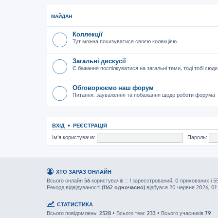
МАЙДАН
Коллекції
Тут можна похизуватися своєю колекцією
Загальні дискусії
Є бажання поспілкуватися на загальні теми, тоді тобі сюди
Обговорюємо наш форум
Питання, зауваження та побажання щодо роботи форума
ВХІД
•
РЕЄСТРАЦІЯ
Ім'я користувача:
Пароль:
ХТО ЗАРАЗ ОНЛАЙН
Всього онлайн
56
користувачів :: 1 зареєстрований, 0 прихованих і 5
Рекорд відвідуваності
(1162 одночасно)
відбувся 20 червня 2026, 01
СТАТИСТИКА
Всього повідомлень:
2528
• Всього тем:
233
• Всього учасників
79