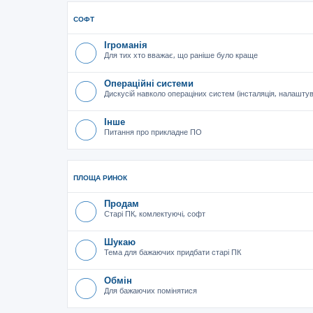
СОФТ
Ігроманія
Для тих хто вважає, що раніше було краще
Операційні системи
Дискусій навколо операціних систем (інсталяція, налашту
Інше
Питання про прикладне ПО
ПЛОЩА РИНОК
Продам
Старі ПК, комлектуючі, софт
Шукаю
Тема для бажаючих придбати старі ПК
Обмін
Для бажаючих помінятися