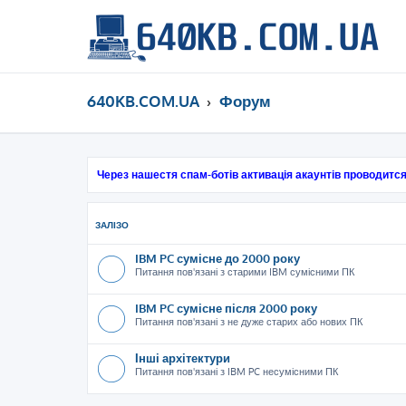
640KB.COM.UA
Форум
Через нашестя спам-ботів активація акаунтів проводится
ЗАЛІЗО
IBM PC сумісне до 2000 року
Питання пов'язані з старими IBM сумісними ПК
IBM PC сумісне після 2000 року
Питання пов'язані з не дуже старих або нових ПК
Інші архітектури
Питання пов'язані з IBM PC несумісними ПК