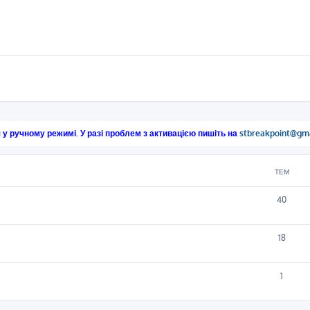
 у ручному режимі. У разі проблем з активацією пишіть на
stbreakpoint@gm
ТЕМ
40
18
1