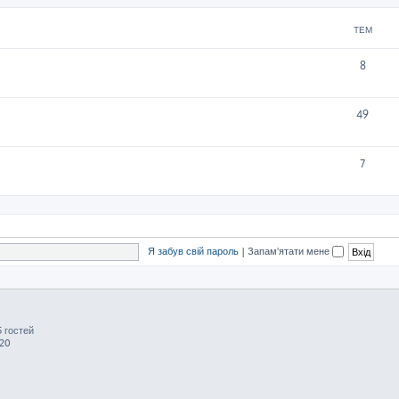
ТЕМ
8
49
7
Я забув свій пароль
|
Запам'ятати мене
5 гостей
:20