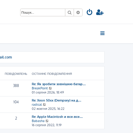
Пошук
Розширений пошук
ail.com
ПОВІДОМЛЕНЬ
ОСТАННЄ ПОВІДОМЛЕННЯ
Re: Як зробити зовнішню батар…
388
П
BreakPoint
е
01 серпня 2026, 18:49
р
Re: Xeon 50xx (Dempsey) на д…
е
104
П
radical
г
е
02 жовтня 2025, 16:22
л
р
я
Re: Apple Macintosh и все-все…
е
н
2
П
Babasha
г
у
е
16 серпня 2022, 11:19
л
т
р
я
и