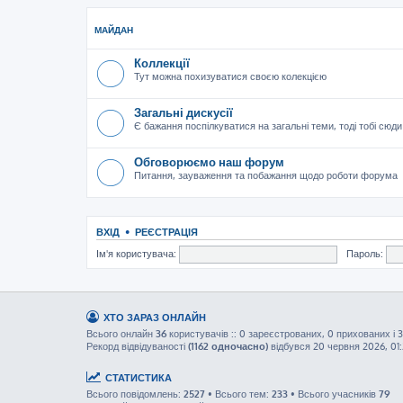
МАЙДАН
Коллекції
Тут можна похизуватися своєю колекцією
Загальні дискусії
Є бажання поспілкуватися на загальні теми, тоді тобі сюди
Обговорюємо наш форум
Питання, зауваження та побажання щодо роботи форума
ВХІД
•
РЕЄСТРАЦІЯ
Ім'я користувача:
Пароль:
ХТО ЗАРАЗ ОНЛАЙН
Всього онлайн
36
користувачів :: 0 зареєстрованих, 0 прихованих і 3
Рекорд відвідуваності
(1162 одночасно)
відбувся 20 червня 2026, 01
СТАТИСТИКА
Всього повідомлень:
2527
• Всього тем:
233
• Всього учасників
79