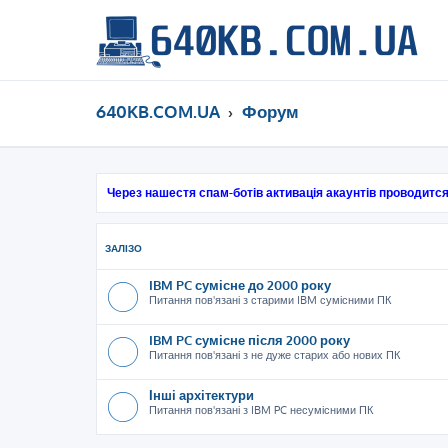
640KB.COM.UA
Форум
Через нашестя спам-ботів активація акаунтів проводится
ЗАЛІЗО
IBM PC сумісне до 2000 року
Питання пов'язані з старими IBM сумісними ПК
IBM PC сумісне після 2000 року
Питання пов'язані з не дуже старих або нових ПК
Інші архітектури
Питання пов'язані з IBM PC несумісними ПК