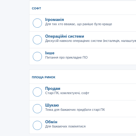
СОФТ
Ігроманія
Для тих хто вважає, що раніше було краще
Операційні системи
Дискусій навколо операціних систем (інсталяція, налашту
Інше
Питання про прикладне ПО
ПЛОЩА РИНОК
Продам
Старі ПК, комлектуючі, софт
Шукаю
Тема для бажаючих придбати старі ПК
Обмін
Для бажаючих помінятися