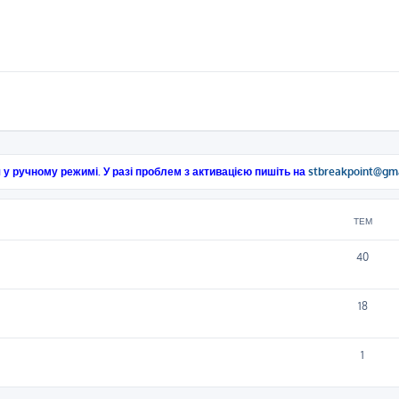
 у ручному режимі. У разі проблем з активацією пишіть на
stbreakpoint@gm
ТЕМ
40
18
1