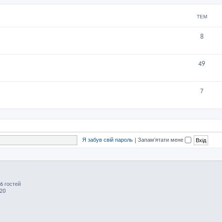
ТЕМ
8
49
7
Я забув свій пароль
|
Запам'ятати мене
6 гостей
:20