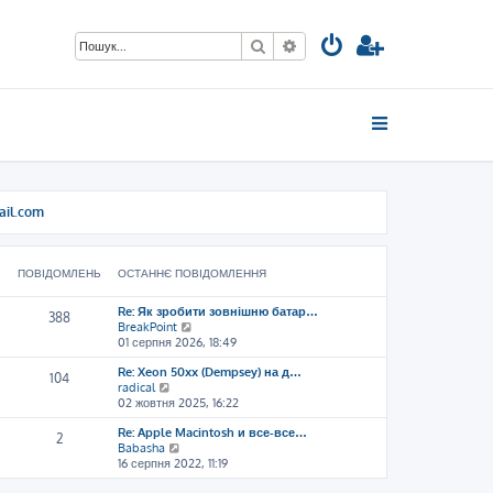
Пошук
Розширений пошук
ail.com
ПОВІДОМЛЕНЬ
ОСТАННЄ ПОВІДОМЛЕННЯ
Re: Як зробити зовнішню батар…
388
П
BreakPoint
е
01 серпня 2026, 18:49
р
Re: Xeon 50xx (Dempsey) на д…
е
104
П
radical
г
е
02 жовтня 2025, 16:22
л
р
я
Re: Apple Macintosh и все-все…
е
н
2
П
Babasha
г
у
е
16 серпня 2022, 11:19
л
т
р
я
и