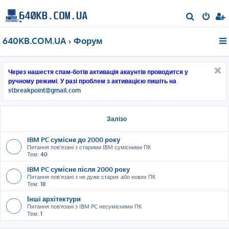
П
о
640KB.COM.UA
Форум
ш
у
к
Через нашестя спам-ботів активація акаунтів проводится у
ручному режимі. У разі проблем з активацією пишіть на
stbreakpoint@gmail.com
Залізо
IBM PC сумісне до 2000 року
Питання пов'язані з старими IBM сумісними ПК
Тем:
40
IBM PC сумісне після 2000 року
Питання пов'язані з не дуже старих або нових ПК
Тем:
18
Інші архітектури
Питання пов'язані з IBM PC несумісними ПК
Тем:
1