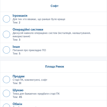
Софт
Ігроманія
Для тих хто вважає, що раніше було краще
Тем:
2
Операційні системи
Дискусій навколо операціних систем (інсталяція, налаштування,
використання)
Тем:
3
Інше
Питання про прикладне ПО
Тем:
5
Площа Ринок
Продам
Старі ПК, комлектуючі, софт
Тем:
51
Шукаю
Тема для бажаючих придбати старі ПК
Тем:
45
Обмін