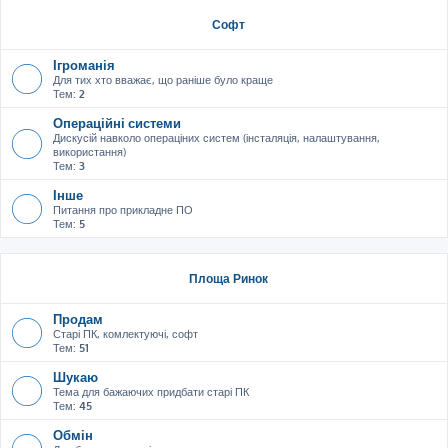
Софт
Ігроманія
Для тих хто вважає, що раніше було краще
Тем:
2
Операційні системи
Дискусій навколо операціних систем (інсталяція, налаштування,
використання)
Тем:
3
Інше
Питання про прикладне ПО
Тем:
5
Площа Ринок
Продам
Старі ПК, комлектуючі, софт
Тем:
51
Шукаю
Тема для бажаючих придбати старі ПК
Тем:
45
Обмін