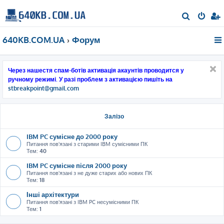
П
о
640KB.COM.UA
Форум
ш
у
к
Через нашестя спам-ботів активація акаунтів проводится у
ручному режимі. У разі проблем з активацією пишіть на
stbreakpoint@gmail.com
Залізо
IBM PC сумісне до 2000 року
Питання пов'язані з старими IBM сумісними ПК
Тем:
40
IBM PC сумісне після 2000 року
Питання пов'язані з не дуже старих або нових ПК
Тем:
18
Інші архітектури
Питання пов'язані з IBM PC несумісними ПК
Тем:
1