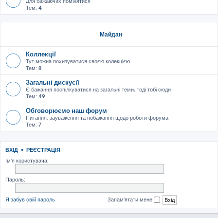
Для бажаючих помінятися
Тем:
4
Майдан
Коллекції
Тут можна похизуватися своєю колекцією
Тем:
8
Загальні дискусії
Є бажання поспілкуватися на загальні теми, тоді тобі сюди
Тем:
49
Обговорюємо наш форум
Питання, зауваження та побажання щодо роботи форума
Тем:
7
ВХІД
•
РЕЄСТРАЦІЯ
Ім'я користувача:
Пароль:
Я забув свій пароль
Запам'ятати мене