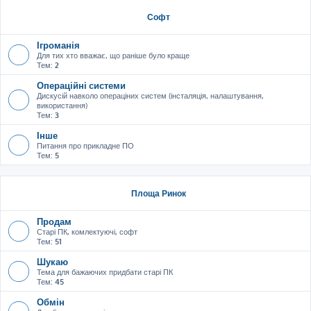
Софт
Ігроманія
Для тих хто вважає, що раніше було краще
Тем:
2
Операційні системи
Дискусій навколо операціних систем (інсталяція, налаштування,
використання)
Тем:
3
Інше
Питання про прикладне ПО
Тем:
5
Площа Ринок
Продам
Старі ПК, комлектуючі, софт
Тем:
51
Шукаю
Тема для бажаючих придбати старі ПК
Тем:
45
Обмін