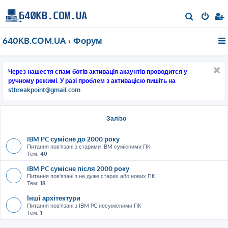
П
о
640KB.COM.UA
Форум
ш
у
к
Через нашестя спам-ботів активація акаунтів проводится у
ручному режимі. У разі проблем з активацією пишіть на
stbreakpoint@gmail.com
Залізо
IBM PC сумісне до 2000 року
Питання пов'язані з старими IBM сумісними ПК
Тем:
40
IBM PC сумісне після 2000 року
Питання пов'язані з не дуже старих або нових ПК
Тем:
18
Інші архітектури
Питання пов'язані з IBM PC несумісними ПК
Тем:
1