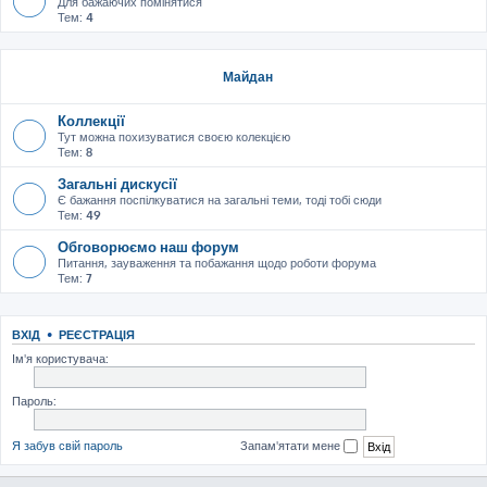
Для бажаючих помінятися
Тем:
4
Майдан
Коллекції
Тут можна похизуватися своєю колекцією
Тем:
8
Загальні дискусії
Є бажання поспілкуватися на загальні теми, тоді тобі сюди
Тем:
49
Обговорюємо наш форум
Питання, зауваження та побажання щодо роботи форума
Тем:
7
ВХІД
•
РЕЄСТРАЦІЯ
Ім'я користувача:
Пароль:
Я забув свій пароль
Запам'ятати мене