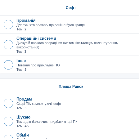
Софт
Ігроманія
Для тих хто вважає, що раніше було краще
Тем:
2
Операційні системи
Дискусій навколо операціних систем (інсталяція, налаштування,
використання)
Тем:
3
Інше
Питання про прикладне ПО
Тем:
5
Площа Ринок
Продам
Старі ПК, комлектуючі, софт
Тем:
51
Шукаю
Тема для бажаючих придбати старі ПК
Тем:
45
Обмін