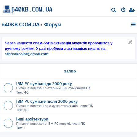
П
о
640KB.COM.UA
Форум
ш
у
к
Через нашестя спам-ботів активація акаунтів проводится у
ручному режимі. У разі проблем з активацією пишіть на
stbreakpoint@gmail.com
Залізо
IBM PC сумісне до 2000 року
Питання пов'язані з старими IBM сумісними ПК
Тем:
40
IBM PC сумісне після 2000 року
Питання пов'язані з не дуже старих або нових ПК
Тем:
18
Інші архітектури
Питання пов'язані з IBM PC несумісними ПК
Тем:
1