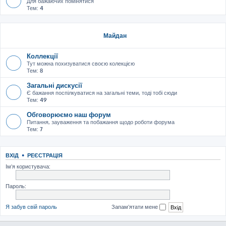
Для бажаючих помінятися
Тем:
4
Майдан
Коллекції
Тут можна похизуватися своєю колекцією
Тем:
8
Загальні дискусії
Є бажання поспілкуватися на загальні теми, тоді тобі сюди
Тем:
49
Обговорюємо наш форум
Питання, зауваження та побажання щодо роботи форума
Тем:
7
ВХІД
•
РЕЄСТРАЦІЯ
Ім'я користувача:
Пароль:
Я забув свій пароль
Запам'ятати мене