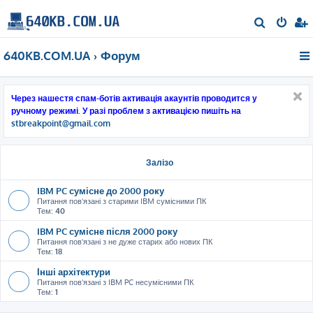
П
о
640KB.COM.UA
Форум
ш
у
к
Через нашестя спам-ботів активація акаунтів проводится у
ручному режимі. У разі проблем з активацією пишіть на
stbreakpoint@gmail.com
Залізо
IBM PC сумісне до 2000 року
Питання пов'язані з старими IBM сумісними ПК
Тем:
40
IBM PC сумісне після 2000 року
Питання пов'язані з не дуже старих або нових ПК
Тем:
18
Інші архітектури
Питання пов'язані з IBM PC несумісними ПК
Тем:
1