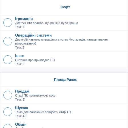
Софт
Ігроманія
Для тих хто вважає, що раніше було краще
Тем:
2
Операційні системи
Дискусій навколо операціних систем (інсталяція, налаштування,
використання)
Тем:
3
Інше
Питання про прикладне ПО
Тем:
5
Площа Ринок
Продам
Старі ПК, комлектуючі, софт
Тем:
51
Шукаю
Тема для бажаючих придбати старі ПК
Тем:
45
Обмін