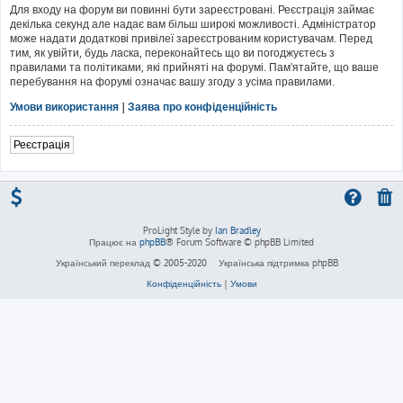
Для входу на форум ви повинні бути зареєстровані. Реєстрація займає
декілька секунд але надає вам більш широкі можливості. Адміністратор
може надати додаткові привілеї зареєстрованим користувачам. Перед
тим, як увійти, будь ласка, переконайтесь що ви погоджуєтесь з
правилами та політиками, які прийняті на форумі. Пам'ятайте, що ваше
перебування на форумі означає вашу згоду з усіма правилами.
Умови використання
|
Заява про конфіденційність
Реєстрація
ProLight Style by
Ian Bradley
Працює на
phpBB
® Forum Software © phpBB Limited
Український переклад © 2005-2020
Українська підтримка phpBB
Конфіденційність
|
Умови