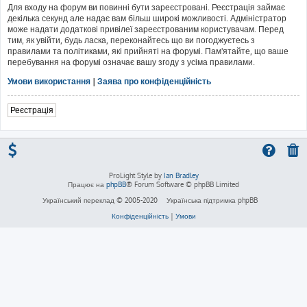
Для входу на форум ви повинні бути зареєстровані. Реєстрація займає
декілька секунд але надає вам більш широкі можливості. Адміністратор
може надати додаткові привілеї зареєстрованим користувачам. Перед
тим, як увійти, будь ласка, переконайтесь що ви погоджуєтесь з
правилами та політиками, які прийняті на форумі. Пам'ятайте, що ваше
перебування на форумі означає вашу згоду з усіма правилами.
Умови використання
|
Заява про конфіденційність
Реєстрація
ProLight Style by
Ian Bradley
Працює на
phpBB
® Forum Software © phpBB Limited
Український переклад © 2005-2020
Українська підтримка phpBB
Конфіденційність
|
Умови