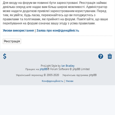
Для входу на форум ви повинні бути зареєстровані. Реєстрація займає
декілька секунд але надає вам більш широкі можливості. Адміністратор
може надати додаткові привілеї зареєстрованим користувачам. Перед
тим, як увійти, будь ласка, переконайтесь що ви погоджуєтесь з
правилами та політиками, які прийняті на форумі. Пам'ятайте, що ваше
перебування на форумі означає вашу згоду з усіма правилами.
Умови використання
|
Заява про конфіденційність
Реєстрація
ProLight Style by
Ian Bradley
Працює на
phpBB
® Forum Software © phpBB Limited
Український переклад © 2005-2020
Українська підтримка phpBB
Конфіденційність
|
Умови