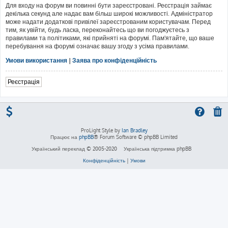
Для входу на форум ви повинні бути зареєстровані. Реєстрація займає
декілька секунд але надає вам більш широкі можливості. Адміністратор
може надати додаткові привілеї зареєстрованим користувачам. Перед
тим, як увійти, будь ласка, переконайтесь що ви погоджуєтесь з
правилами та політиками, які прийняті на форумі. Пам'ятайте, що ваше
перебування на форумі означає вашу згоду з усіма правилами.
Умови використання
|
Заява про конфіденційність
Реєстрація
ProLight Style by
Ian Bradley
Працює на
phpBB
® Forum Software © phpBB Limited
Український переклад © 2005-2020
Українська підтримка phpBB
Конфіденційність
|
Умови