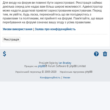
Для входу на форум ви повинні бути зареєстровані. Реєстрація займає
декілька секунд але надає вам більш широкі можливості. Адміністратор
може надати додаткові привілеї зареєстрованим користувачам. Перед
тим, як увійти, будь ласка, переконайтесь що ви погоджуєтесь з
правилами та політиками, які прийняті на форумі. Пам'ятайте, що ваше
перебування на форумі означає вашу згоду з усіма правилами.
Умови використання
|
Заява про конфіденційність
Реєстрація
ProLight Style by
Ian Bradley
Працює на
phpBB
® Forum Software © phpBB Limited
Український переклад © 2005-2020
Українська підтримка phpBB
Конфіденційність
|
Умови