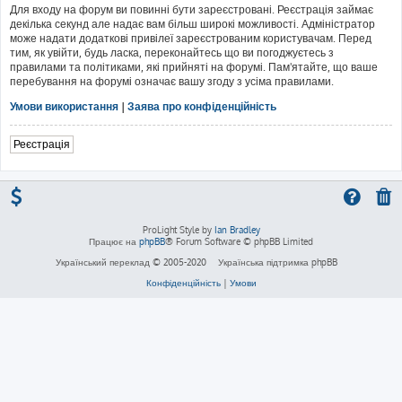
Для входу на форум ви повинні бути зареєстровані. Реєстрація займає
декілька секунд але надає вам більш широкі можливості. Адміністратор
може надати додаткові привілеї зареєстрованим користувачам. Перед
тим, як увійти, будь ласка, переконайтесь що ви погоджуєтесь з
правилами та політиками, які прийняті на форумі. Пам'ятайте, що ваше
перебування на форумі означає вашу згоду з усіма правилами.
Умови використання
|
Заява про конфіденційність
Реєстрація
ProLight Style by
Ian Bradley
Працює на
phpBB
® Forum Software © phpBB Limited
Український переклад © 2005-2020
Українська підтримка phpBB
Конфіденційність
|
Умови