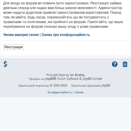
Для входу на форум ви повинні бути зареєстровані. Реєстрація займає
декілька секунд але надає вам більш широкі можливості. Адміністратор
може надати додаткові привілеї зареєстрованим користувачам. Перед
тим, як увійти, будь ласка, переконайтесь що ви погоджуєтесь з
правилами та політиками, які прийняті на форумі. Пам'ятайте, що ваше
перебування на форумі означає вашу згоду з усіма правилами.
Умови використання
|
Заява про конфіденційність
Реєстрація
ProLight Style by
Ian Bradley
Працює на
phpBB
® Forum Software © phpBB Limited
Український переклад © 2005-2020
Українська підтримка phpBB
Конфіденційність
|
Умови