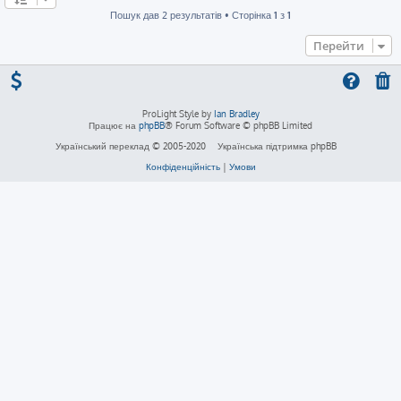
Пошук дав 2 результатів • Сторінка
1
з
1
Перейти
ProLight Style by
Ian Bradley
Працює на
phpBB
® Forum Software © phpBB Limited
Український переклад © 2005-2020
Українська підтримка phpBB
Конфіденційність
|
Умови