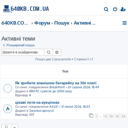
П
о
640KB.COM.UA
Форум
Пошук
Активні теми
ш
у
Активні теми
к
Розширений пошук
Пошук
Розширений пошук
Пошук дав 2 результатів • Сторінка
1
з
1
Тем
Як зробити зовнішню батарейку на 386 платі
Останнє повідомлення
BreakPoint
«
01 серпня 2026, 18:49
Додано в
IBM PC сумісне до 2000 року
Відповіді:
6
цікаві лоти на аукціонах
Останнє повідомлення
A4241
«
31 липня 2026, 18:03
Додано в
Загальні дискусії
Відповіді:
537
1
…
51
52
53
54