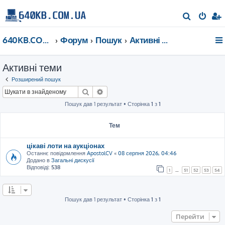
П
о
640KB.COM.UA
Форум
Пошук
Активні теми
ш
у
Активні теми
к
Розширений пошук
Пошук
Розширений пошук
Пошук дав 1 результат • Сторінка
1
з
1
Тем
цікаві лоти на аукціонах
Останнє повідомлення
ApostolCV
«
08 серпня 2026, 04:46
Додано в
Загальні дискусії
Відповіді:
538
1
…
51
52
53
54
Пошук дав 1 результат • Сторінка
1
з
1
Перейти