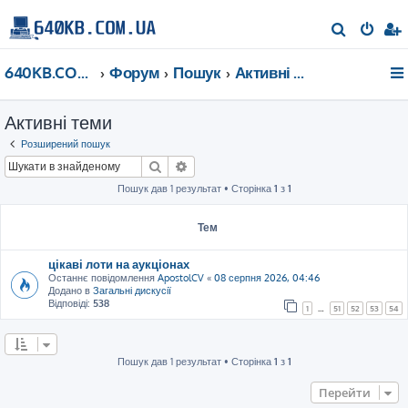
П
о
640KB.COM.UA
Форум
Пошук
Активні теми
ш
у
Активні теми
к
Розширений пошук
Пошук
Розширений пошук
Пошук дав 1 результат • Сторінка
1
з
1
Тем
цікаві лоти на аукціонах
Останнє повідомлення
ApostolCV
«
08 серпня 2026, 04:46
Додано в
Загальні дискусії
Відповіді:
538
1
…
51
52
53
54
Пошук дав 1 результат • Сторінка
1
з
1
Перейти