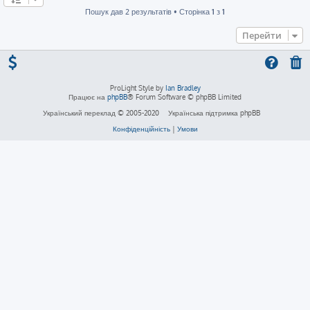
Пошук дав 2 результатів • Сторінка
1
з
1
Перейти
ProLight Style by
Ian Bradley
Працює на
phpBB
® Forum Software © phpBB Limited
Український переклад © 2005-2020
Українська підтримка phpBB
Конфіденційність
|
Умови