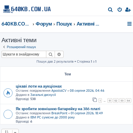
П
о
640KB.COM.UA
Форум
Пошук
Активні теми
ш
у
Активні теми
к
Розширений пошук
Пошук
Розширений пошук
Пошук дав 2 результатів • Сторінка
1
з
1
Тем
цікаві лоти на аукціонах
Останнє повідомлення
ApostolCV
«
08 серпня 2026, 04:46
Додано в
Загальні дискусії
Відповіді:
538
1
…
51
52
53
54
Як зробити зовнішню батарейку на 386 платі
Останнє повідомлення
BreakPoint
«
01 серпня 2026, 18:49
Додано в
IBM PC сумісне до 2000 року
Відповіді:
6