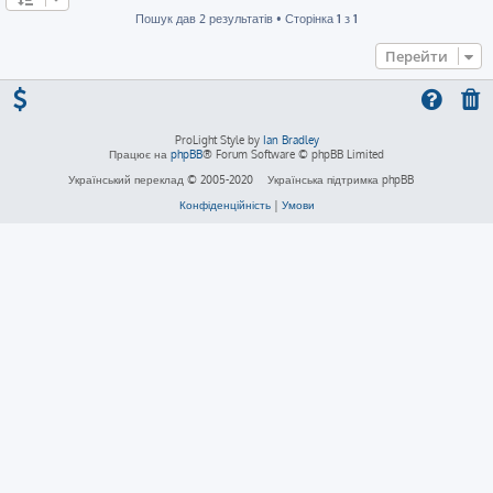
Пошук дав 2 результатів • Сторінка
1
з
1
Перейти
ProLight Style by
Ian Bradley
Працює на
phpBB
® Forum Software © phpBB Limited
Український переклад © 2005-2020
Українська підтримка phpBB
Конфіденційність
|
Умови