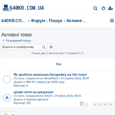
П
о
640KB.COM.UA
Форум
Пошук
Активні теми
ш
у
Активні теми
к
Розширений пошук
Пошук
Розширений пошук
Пошук дав 2 результатів • Сторінка
1
з
1
Тем
Як зробити зовнішню батарейку на 386 платі
Останнє повідомлення
BreakPoint
«
01 серпня 2026, 18:49
Додано в
IBM PC сумісне до 2000 року
Відповіді:
6
цікаві лоти на аукціонах
Останнє повідомлення
A4241
«
31 липня 2026, 18:03
Додано в
Загальні дискусії
Відповіді:
537
1
…
51
52
53
54