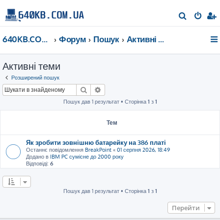
П
о
640KB.COM.UA
Форум
Пошук
Активні теми
ш
у
Активні теми
к
Розширений пошук
Пошук
Розширений пошук
Пошук дав 1 результат • Сторінка
1
з
1
Тем
Як зробити зовнішню батарейку на 386 платі
Останнє повідомлення
BreakPoint
«
01 серпня 2026, 18:49
Додано в
IBM PC сумісне до 2000 року
Відповіді:
6
Пошук дав 1 результат • Сторінка
1
з
1
Перейти