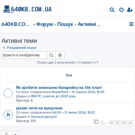
П
о
640KB.COM.UA
Форум
Пошук
Активні теми
ш
у
Активні теми
к
Розширений пошук
Пошук
Розширений пошук
Пошук дав 2 результатів • Сторінка
1
з
1
Тем
Як зробити зовнішню батарейку на 386 платі
Останнє повідомлення
BreakPoint
«
01 серпня 2026, 18:49
Додано в
IBM PC сумісне до 2000 року
Відповіді:
6
цікаві лоти на аукціонах
Останнє повідомлення
A4241
«
31 липня 2026, 18:03
Додано в
Загальні дискусії
Відповіді:
537
1
…
51
52
53
54