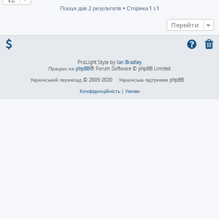
Пошук дав 2 результатів • Сторінка
1
з
1
Перейти
ProLight Style by
Ian Bradley
Працює на
phpBB
® Forum Software © phpBB Limited
Український переклад © 2005-2020
Українська підтримка phpBB
Конфіденційність
|
Умови