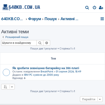
П
о
640KB.COM.UA
Форум
Пошук
Активні теми
ш
у
Активні теми
к
Розширений пошук
Пошук
Розширений пошук
Пошук дав 1 результат • Сторінка
1
з
1
Тем
Як зробити зовнішню батарейку на 386 платі
Останнє повідомлення
BreakPoint
«
01 серпня 2026, 18:49
Додано в
IBM PC сумісне до 2000 року
Відповіді:
6
Пошук дав 1 результат • Сторінка
1
з
1
Перейти