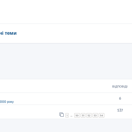
ні теми
ВІДПОВІДІ
6
2000 року
537
1
…
50
51
52
53
54