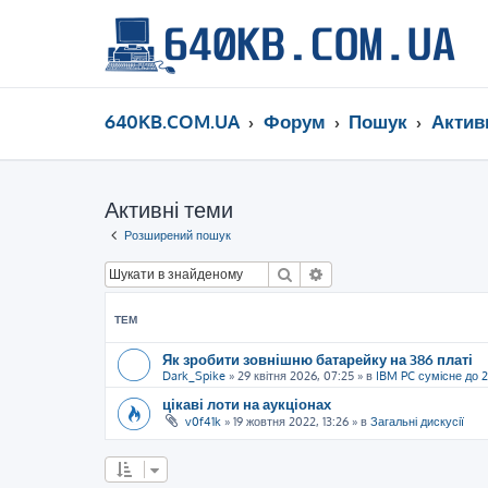
640KB.COM.UA
Форум
Пошук
Актив
Активні теми
Розширений пошук
Пошук
Розширений пошук
ТЕМ
Як зробити зовнішню батарейку на 386 платі
Dark_Spike
»
29 квітня 2026, 07:25
» в
IBM PC сумісне до 
цікаві лоти на аукціонах
v0f41k
»
19 жовтня 2022, 13:26
» в
Загальні дискусії