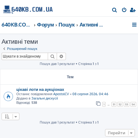
П
о
640KB.COM.UA
Форум
Пошук
Активні теми
ш
у
Активні теми
к
Розширений пошук
Пошук
Розширений пошук
Пошук дав 1 результат • Сторінка
1
з
1
Тем
цікаві лоти на аукціонах
Останнє повідомлення
ApostolCV
«
08 серпня 2026, 04:46
Додано в
Загальні дискусії
Відповіді:
538
1
…
51
52
53
54
Пошук дав 1 результат • Сторінка
1
з
1
Перейти