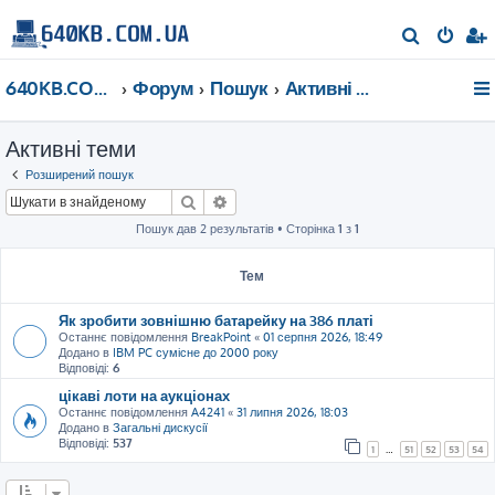
П
о
640KB.COM.UA
Форум
Пошук
Активні теми
ш
у
Активні теми
к
Розширений пошук
Пошук
Розширений пошук
Пошук дав 2 результатів • Сторінка
1
з
1
Тем
Як зробити зовнішню батарейку на 386 платі
Останнє повідомлення
BreakPoint
«
01 серпня 2026, 18:49
Додано в
IBM PC сумісне до 2000 року
Відповіді:
6
цікаві лоти на аукціонах
Останнє повідомлення
A4241
«
31 липня 2026, 18:03
Додано в
Загальні дискусії
Відповіді:
537
1
…
51
52
53
54