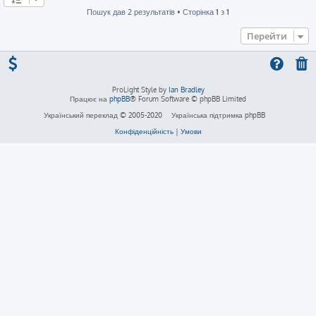
Пошук дав 2 результатів • Сторінка
1
з
1
Перейти
ProLight Style by
Ian Bradley
Працює на
phpBB
® Forum Software © phpBB Limited
Український переклад © 2005-2020
Українська підтримка phpBB
Конфіденційність
|
Умови