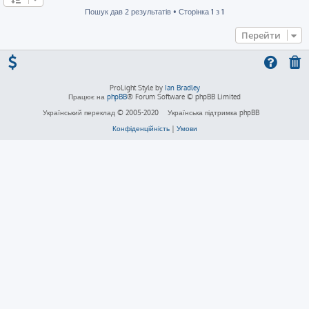
Пошук дав 2 результатів • Сторінка
1
з
1
Перейти
ProLight Style by
Ian Bradley
Працює на
phpBB
® Forum Software © phpBB Limited
Український переклад © 2005-2020
Українська підтримка phpBB
Конфіденційність
|
Умови