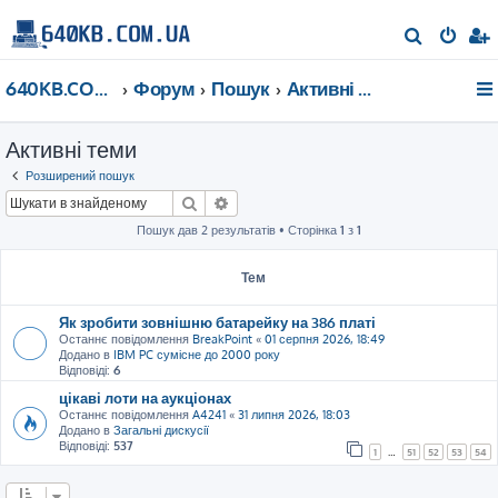
П
о
640KB.COM.UA
Форум
Пошук
Активні теми
ш
у
Активні теми
к
Розширений пошук
Пошук
Розширений пошук
Пошук дав 2 результатів • Сторінка
1
з
1
Тем
Як зробити зовнішню батарейку на 386 платі
Останнє повідомлення
BreakPoint
«
01 серпня 2026, 18:49
Додано в
IBM PC сумісне до 2000 року
Відповіді:
6
цікаві лоти на аукціонах
Останнє повідомлення
A4241
«
31 липня 2026, 18:03
Додано в
Загальні дискусії
Відповіді:
537
1
…
51
52
53
54