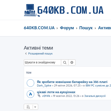
640KB.COM.UA
Форум
Пошук
Актив
Активні теми
Розширений пошук
Пошук
Розширений пошук
ТЕМ
Як зробити зовнішню батарейку на 386 платі
Dark_Spike
»
29 квітня 2026, 07:25
» в
IBM PC сумісне до 
цікаві лоти на аукціонах
v0f41k
»
19 жовтня 2022, 13:26
» в
Загальні дискусії