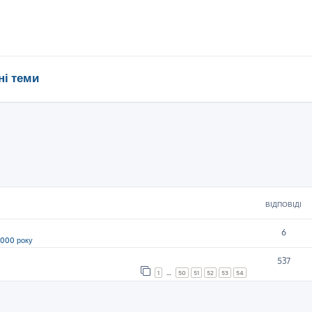
ні теми
ВІДПОВІДІ
6
2000 року
537
1
…
50
51
52
53
54