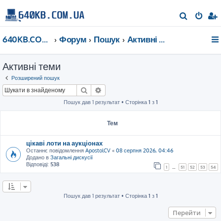
П
о
640KB.COM.UA
Форум
Пошук
Активні теми
ш
у
Активні теми
к
Розширений пошук
Пошук
Розширений пошук
Пошук дав 1 результат • Сторінка
1
з
1
Тем
цікаві лоти на аукціонах
Останнє повідомлення
ApostolCV
«
08 серпня 2026, 04:46
Додано в
Загальні дискусії
Відповіді:
538
1
…
51
52
53
54
Пошук дав 1 результат • Сторінка
1
з
1
Перейти