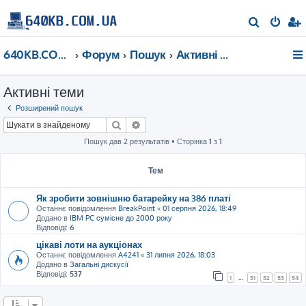
П
о
640KB.COM.UA
Форум
Пошук
Активні теми
ш
у
Активні теми
к
Розширений пошук
Пошук
Розширений пошук
Пошук дав 2 результатів • Сторінка
1
з
1
Тем
Як зробити зовнішню батарейку на 386 платі
Останнє повідомлення
BreakPoint
«
01 серпня 2026, 18:49
Додано в
IBM PC сумісне до 2000 року
Відповіді:
6
цікаві лоти на аукціонах
Останнє повідомлення
A4241
«
31 липня 2026, 18:03
Додано в
Загальні дискусії
Відповіді:
537
1
…
51
52
53
54