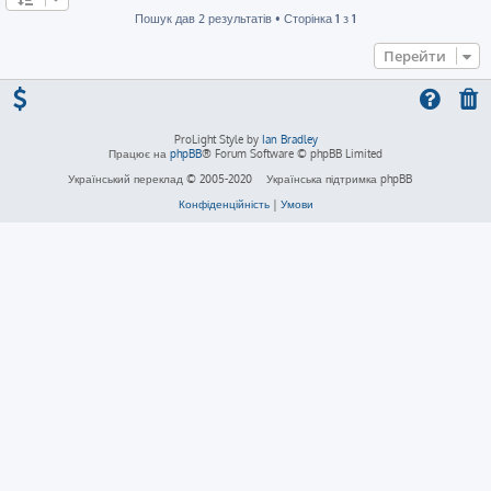
Пошук дав 2 результатів • Сторінка
1
з
1
Перейти
ProLight Style by
Ian Bradley
Працює на
phpBB
® Forum Software © phpBB Limited
Український переклад © 2005-2020
Українська підтримка phpBB
Конфіденційність
|
Умови