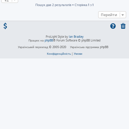
Пошук дав 2 результатів • Сторінка
1
з
1
Перейти
ProLight Style by
Ian Bradley
Працює на
phpBB
® Forum Software © phpBB Limited
Український переклад © 2005-2020
Українська підтримка phpBB
Конфіденційність
|
Умови