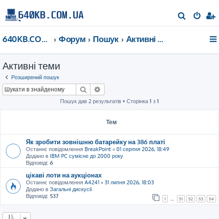
П
о
640KB.COM.UA
Форум
Пошук
Активні теми
ш
у
Активні теми
к
Розширений пошук
Пошук
Розширений пошук
Пошук дав 2 результатів • Сторінка
1
з
1
Тем
Як зробити зовнішню батарейку на 386 платі
Останнє повідомлення
BreakPoint
«
01 серпня 2026, 18:49
Додано в
IBM PC сумісне до 2000 року
Відповіді:
6
цікаві лоти на аукціонах
Останнє повідомлення
A4241
«
31 липня 2026, 18:03
Додано в
Загальні дискусії
Відповіді:
537
1
…
51
52
53
54