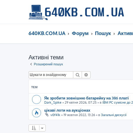
640KB.COM.UA
Форум
Пошук
Актив
Активні теми
Розширений пошук
Пошук
Розширений пошук
ТЕМ
Як зробити зовнішню батарейку на 386 платі
Dark_Spike
»
29 квітня 2026, 07:25
» в
IBM PC сумісне до 
цікаві лоти на аукціонах
v0f41k
»
19 жовтня 2022, 13:26
» в
Загальні дискусії