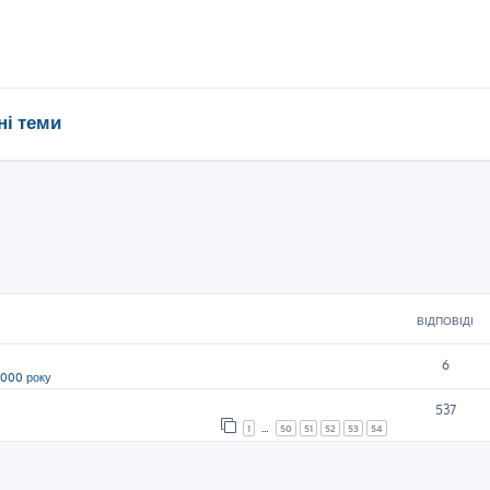
ні теми
ВІДПОВІДІ
6
2000 року
537
1
…
50
51
52
53
54