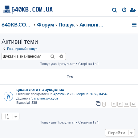
П
о
640KB.COM.UA
Форум
Пошук
Активні теми
ш
у
Активні теми
к
Розширений пошук
Пошук
Розширений пошук
Пошук дав 1 результат • Сторінка
1
з
1
Тем
цікаві лоти на аукціонах
Останнє повідомлення
ApostolCV
«
08 серпня 2026, 04:46
Додано в
Загальні дискусії
Відповіді:
538
1
…
51
52
53
54
Пошук дав 1 результат • Сторінка
1
з
1
Перейти