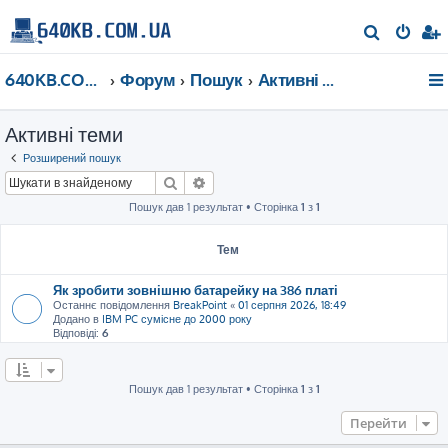
П
о
640KB.COM.UA
Форум
Пошук
Активні теми
ш
у
Активні теми
к
Розширений пошук
Пошук
Розширений пошук
Пошук дав 1 результат • Сторінка
1
з
1
Тем
Як зробити зовнішню батарейку на 386 платі
Останнє повідомлення
BreakPoint
«
01 серпня 2026, 18:49
Додано в
IBM PC сумісне до 2000 року
Відповіді:
6
Пошук дав 1 результат • Сторінка
1
з
1
Перейти