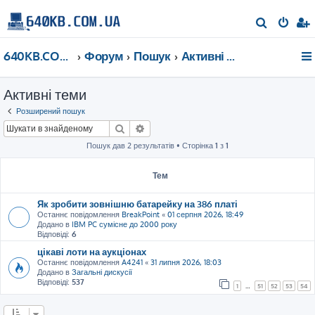
П
о
640KB.COM.UA
Форум
Пошук
Активні теми
ш
у
Активні теми
к
Розширений пошук
Пошук
Розширений пошук
Пошук дав 2 результатів • Сторінка
1
з
1
Тем
Як зробити зовнішню батарейку на 386 платі
Останнє повідомлення
BreakPoint
«
01 серпня 2026, 18:49
Додано в
IBM PC сумісне до 2000 року
Відповіді:
6
цікаві лоти на аукціонах
Останнє повідомлення
A4241
«
31 липня 2026, 18:03
Додано в
Загальні дискусії
Відповіді:
537
1
…
51
52
53
54