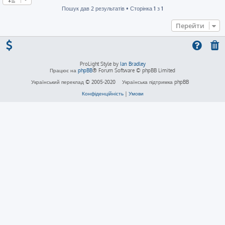
Пошук дав 2 результатів • Сторінка
1
з
1
Перейти
ProLight Style by
Ian Bradley
Працює на
phpBB
® Forum Software © phpBB Limited
Український переклад © 2005-2020
Українська підтримка phpBB
Конфіденційність
|
Умови