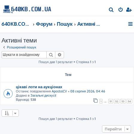
П
о
640KB.COM.UA
Форум
Пошук
Активні теми
ш
у
Активні теми
к
Розширений пошук
Пошук
Розширений пошук
Пошук дав 1 результат • Сторінка
1
з
1
Тем
цікаві лоти на аукціонах
Останнє повідомлення
ApostolCV
«
08 серпня 2026, 04:46
Додано в
Загальні дискусії
Відповіді:
538
1
…
51
52
53
54
Пошук дав 1 результат • Сторінка
1
з
1
Перейти