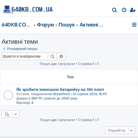
П
о
640KB.COM.UA
Форум
Пошук
Активні теми
ш
у
Активні теми
к
Розширений пошук
Пошук
Розширений пошук
Пошук дав 1 результат • Сторінка
1
з
1
Тем
Як зробити зовнішню батарейку на 386 платі
Останнє повідомлення
BreakPoint
«
01 серпня 2026, 18:49
Додано в
IBM PC сумісне до 2000 року
Відповіді:
6
Пошук дав 1 результат • Сторінка
1
з
1
Перейти