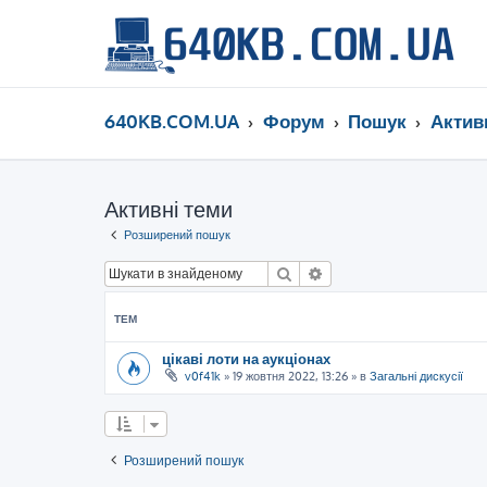
640KB.COM.UA
Форум
Пошук
Актив
Активні теми
Розширений пошук
Пошук
Розширений пошук
ТЕМ
цікаві лоти на аукціонах
v0f41k
»
19 жовтня 2022, 13:26
» в
Загальні дискусії
Розширений пошук