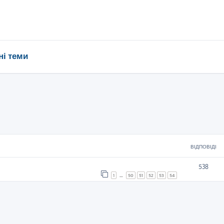
ні теми
ВІДПОВІДІ
538
1
…
50
51
52
53
54