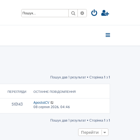
Пошук
Розширений пошук
Пошук дав 1 результат • Сторінка
1
з
1
ПЕРЕГЛЯДИ
ОСТАННЄ ПОВІДОМЛЕННЯ
ApostolCV
510143
08 серпня 2026, 04:46
Пошук дав 1 результат • Сторінка
1
з
1
Перейти