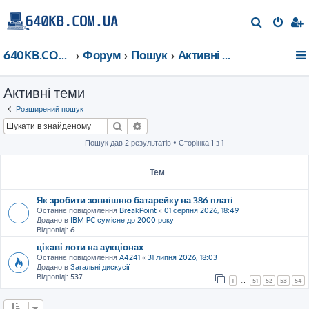
П
о
640KB.COM.UA
Форум
Пошук
Активні теми
ш
у
Активні теми
к
Розширений пошук
Пошук
Розширений пошук
Пошук дав 2 результатів • Сторінка
1
з
1
Тем
Як зробити зовнішню батарейку на 386 платі
Останнє повідомлення
BreakPoint
«
01 серпня 2026, 18:49
Додано в
IBM PC сумісне до 2000 року
Відповіді:
6
цікаві лоти на аукціонах
Останнє повідомлення
A4241
«
31 липня 2026, 18:03
Додано в
Загальні дискусії
Відповіді:
537
1
…
51
52
53
54