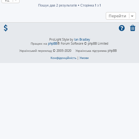
Пошук дав 2 результатів • Сторінка
1
з
1
Перейти
ProLight Style by
Ian Bradley
Працює на
phpBB
® Forum Software © phpBB Limited
Український переклад © 2005-2020
Українська підтримка phpBB
Конфіденційність
|
Умови