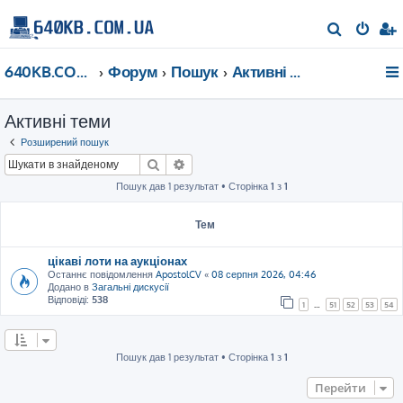
П
о
640KB.COM.UA
Форум
Пошук
Активні теми
ш
у
Активні теми
к
Розширений пошук
Пошук
Розширений пошук
Пошук дав 1 результат • Сторінка
1
з
1
Тем
цікаві лоти на аукціонах
Останнє повідомлення
ApostolCV
«
08 серпня 2026, 04:46
Додано в
Загальні дискусії
Відповіді:
538
1
…
51
52
53
54
Пошук дав 1 результат • Сторінка
1
з
1
Перейти