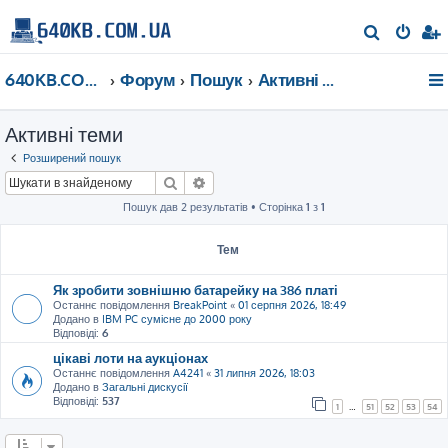
П
о
640KB.COM.UA
Форум
Пошук
Активні теми
ш
у
Активні теми
к
Розширений пошук
Пошук
Розширений пошук
Пошук дав 2 результатів • Сторінка
1
з
1
Тем
Як зробити зовнішню батарейку на 386 платі
Останнє повідомлення
BreakPoint
«
01 серпня 2026, 18:49
Додано в
IBM PC сумісне до 2000 року
Відповіді:
6
цікаві лоти на аукціонах
Останнє повідомлення
A4241
«
31 липня 2026, 18:03
Додано в
Загальні дискусії
Відповіді:
537
1
…
51
52
53
54