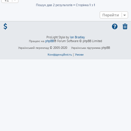
Пошук дав 2 результатів • Сторінка
1
з
1
Перейти
ProLight Style by
Ian Bradley
Працює на
phpBB
® Forum Software © phpBB Limited
Український переклад © 2005-2020
Українська підтримка phpBB
Конфіденційність
|
Умови