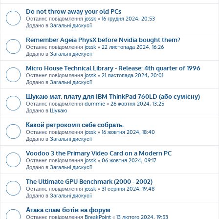
Do not throw away your old PCs
Останнє повідомлення
jossk
«
16 грудня 2024, 20:53
Додано в
Загальні дискусії
Remember Ageia PhysX before Nvidia bought them?
Останнє повідомлення
jossk
«
22 листопада 2024, 16:26
Додано в
Загальні дискусії
Micro House Technical Library - Release: 4th quarter of 1996
Останнє повідомлення
jossk
«
21 листопада 2024, 20:01
Додано в
Загальні дискусії
Шукаю мат. плату для IBM ThinkPad 760LD (або сумісну)
Останнє повідомлення
dummie
«
26 жовтня 2024, 13:25
Додано в
Шукаю
Какой ретрокомп себе собрать.
Останнє повідомлення
jossk
«
16 жовтня 2024, 18:40
Додано в
Загальні дискусії
Voodoo 3 the Primary Video Card on a Modern PC
Останнє повідомлення
jossk
«
06 жовтня 2024, 09:17
Додано в
Загальні дискусії
The Ultimate GPU Benchmark (2000 - 2002)
Останнє повідомлення
jossk
«
31 серпня 2024, 19:48
Додано в
Загальні дискусії
Атака спам ботів на форум
Останнє повідомлення
BreakPoint
«
13 лютого 2024, 19:53