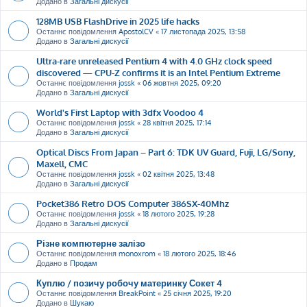
Додано в
Загальні дискусії
128MB USB FlashDrive in 2025 life hacks
Останнє повідомлення
ApostolCV
«
17 листопада 2025, 13:58
Додано в
Загальні дискусії
Ultra-rare unreleased Pentium 4 with 4.0 GHz clock speed
discovered — CPU-Z confirms it is an Intel Pentium Extreme
Останнє повідомлення
jossk
«
06 жовтня 2025, 09:20
Додано в
Загальні дискусії
World's First Laptop with 3dfx Voodoo 4
Останнє повідомлення
jossk
«
28 квітня 2025, 17:14
Додано в
Загальні дискусії
Optical Discs From Japan – Part 6: TDK UV Guard, Fuji, LG/Sony,
Maxell, CMC
Останнє повідомлення
jossk
«
02 квітня 2025, 13:48
Додано в
Загальні дискусії
Pocket386 Retro DOS Computer 386SX-40Mhz
Останнє повідомлення
jossk
«
18 лютого 2025, 19:28
Додано в
Загальні дискусії
Різне компютерне залізо
Останнє повідомлення
monoxrom
«
18 лютого 2025, 18:46
Додано в
Продам
Куплю / позичу робочу материнку Сокет 4
Останнє повідомлення
BreakPoint
«
25 січня 2025, 19:20
Додано в
Шукаю