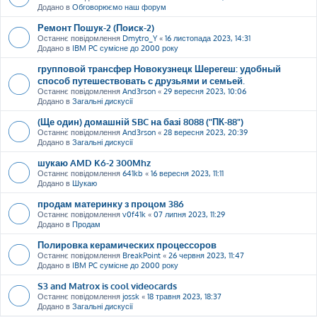
Додано в
Обговорюємо наш форум
Ремонт Пошук-2 (Поиск-2)
Останнє повідомлення
Dmytro_Y
«
16 листопада 2023, 14:31
Додано в
IBM PC сумісне до 2000 року
групповой трансфер Новокузнецк Шерегеш: удобный
способ путешествовать с друзьями и семьей.
Останнє повідомлення
And3rson
«
29 вересня 2023, 10:06
Додано в
Загальні дискусії
(Ще один) домашній SBC на базі 8088 ("ПК-88")
Останнє повідомлення
And3rson
«
28 вересня 2023, 20:39
Додано в
Загальні дискусії
шукаю AMD K6-2 300Mhz
Останнє повідомлення
641kb
«
16 вересня 2023, 11:11
Додано в
Шукаю
продам материнку з процом 386
Останнє повідомлення
v0f41k
«
07 липня 2023, 11:29
Додано в
Продам
Полировка керамических процессоров
Останнє повідомлення
BreakPoint
«
26 червня 2023, 11:47
Додано в
IBM PC сумісне до 2000 року
S3 and Matrox is cool videocards
Останнє повідомлення
jossk
«
18 травня 2023, 18:37
Додано в
Загальні дискусії