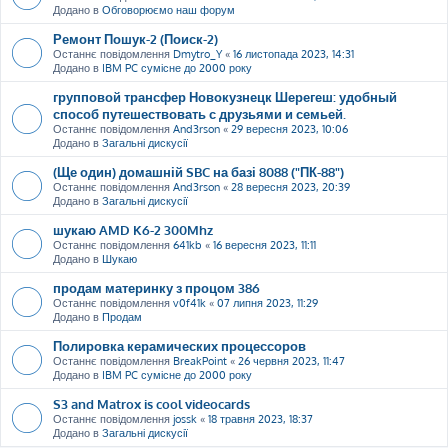
Додано в
Обговорюємо наш форум
Ремонт Пошук-2 (Поиск-2)
Останнє повідомлення
Dmytro_Y
«
16 листопада 2023, 14:31
Додано в
IBM PC сумісне до 2000 року
групповой трансфер Новокузнецк Шерегеш: удобный
способ путешествовать с друзьями и семьей.
Останнє повідомлення
And3rson
«
29 вересня 2023, 10:06
Додано в
Загальні дискусії
(Ще один) домашній SBC на базі 8088 ("ПК-88")
Останнє повідомлення
And3rson
«
28 вересня 2023, 20:39
Додано в
Загальні дискусії
шукаю AMD K6-2 300Mhz
Останнє повідомлення
641kb
«
16 вересня 2023, 11:11
Додано в
Шукаю
продам материнку з процом 386
Останнє повідомлення
v0f41k
«
07 липня 2023, 11:29
Додано в
Продам
Полировка керамических процессоров
Останнє повідомлення
BreakPoint
«
26 червня 2023, 11:47
Додано в
IBM PC сумісне до 2000 року
S3 and Matrox is cool videocards
Останнє повідомлення
jossk
«
18 травня 2023, 18:37
Додано в
Загальні дискусії