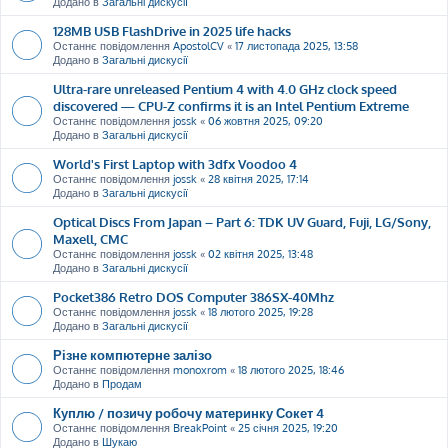
Додано в
Загальні дискусії
128MB USB FlashDrive in 2025 life hacks
Останнє повідомлення
ApostolCV
«
17 листопада 2025, 13:58
Додано в
Загальні дискусії
Ultra-rare unreleased Pentium 4 with 4.0 GHz clock speed
discovered — CPU-Z confirms it is an Intel Pentium Extreme
Останнє повідомлення
jossk
«
06 жовтня 2025, 09:20
Додано в
Загальні дискусії
World's First Laptop with 3dfx Voodoo 4
Останнє повідомлення
jossk
«
28 квітня 2025, 17:14
Додано в
Загальні дискусії
Optical Discs From Japan – Part 6: TDK UV Guard, Fuji, LG/Sony,
Maxell, CMC
Останнє повідомлення
jossk
«
02 квітня 2025, 13:48
Додано в
Загальні дискусії
Pocket386 Retro DOS Computer 386SX-40Mhz
Останнє повідомлення
jossk
«
18 лютого 2025, 19:28
Додано в
Загальні дискусії
Різне компютерне залізо
Останнє повідомлення
monoxrom
«
18 лютого 2025, 18:46
Додано в
Продам
Куплю / позичу робочу материнку Сокет 4
Останнє повідомлення
BreakPoint
«
25 січня 2025, 19:20
Додано в
Шукаю