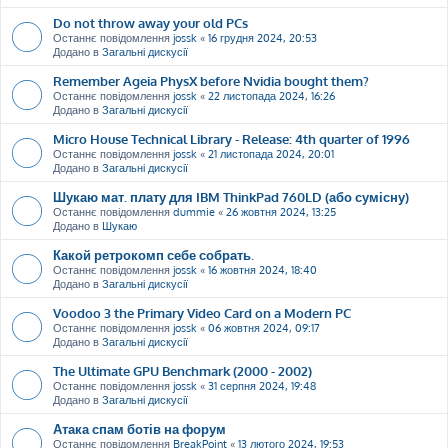
Do not throw away your old PCs
Останнє повідомлення
jossk
«
16 грудня 2024, 20:53
Додано в
Загальні дискусії
Remember Ageia PhysX before Nvidia bought them?
Останнє повідомлення
jossk
«
22 листопада 2024, 16:26
Додано в
Загальні дискусії
Micro House Technical Library - Release: 4th quarter of 1996
Останнє повідомлення
jossk
«
21 листопада 2024, 20:01
Додано в
Загальні дискусії
Шукаю мат. плату для IBM ThinkPad 760LD (або сумісну)
Останнє повідомлення
dummie
«
26 жовтня 2024, 13:25
Додано в
Шукаю
Какой ретрокомп себе собрать.
Останнє повідомлення
jossk
«
16 жовтня 2024, 18:40
Додано в
Загальні дискусії
Voodoo 3 the Primary Video Card on a Modern PC
Останнє повідомлення
jossk
«
06 жовтня 2024, 09:17
Додано в
Загальні дискусії
The Ultimate GPU Benchmark (2000 - 2002)
Останнє повідомлення
jossk
«
31 серпня 2024, 19:48
Додано в
Загальні дискусії
Атака спам ботів на форум
Останнє повідомлення
BreakPoint
«
13 лютого 2024, 19:53