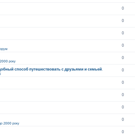
0
0
0
0
орум
0
 2000 року
обный способ путешествовать с друзьями и семьей.
0
ї
0
0
0
0
до 2000 року
0