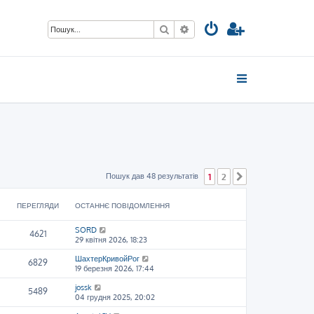
Пошук
Розширений пошук
Пошук дав 48 результатів
1
2
Далі
ПЕРЕГЛЯДИ
ОСТАННЄ ПОВІДОМЛЕННЯ
SORD
4621
29 квітня 2026, 18:23
ШахтерКривойРог
6829
19 березня 2026, 17:44
jossk
5489
04 грудня 2025, 20:02