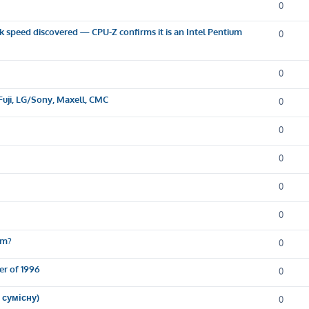
0
k speed discovered — CPU-Z confirms it is an Intel Pentium
0
0
Fuji, LG/Sony, Maxell, CMC
0
0
0
0
0
em?
0
er of 1996
0
 сумісну)
0