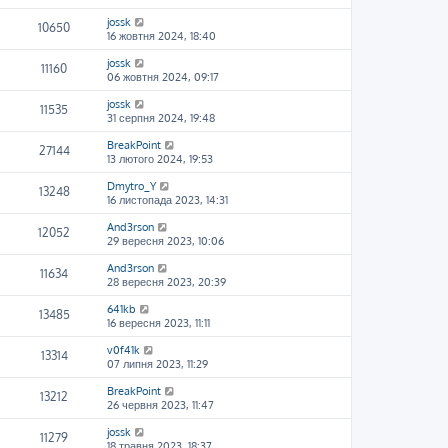
jossk
10650
16 жовтня 2024, 18:40
jossk
11160
06 жовтня 2024, 09:17
jossk
11535
31 серпня 2024, 19:48
BreakPoint
27144
13 лютого 2024, 19:53
Dmytro_Y
13248
16 листопада 2023, 14:31
And3rson
12052
29 вересня 2023, 10:06
And3rson
11634
28 вересня 2023, 20:39
641kb
13485
16 вересня 2023, 11:11
v0f41k
13314
07 липня 2023, 11:29
BreakPoint
13212
26 червня 2023, 11:47
jossk
11279
18 травня 2023, 18:37