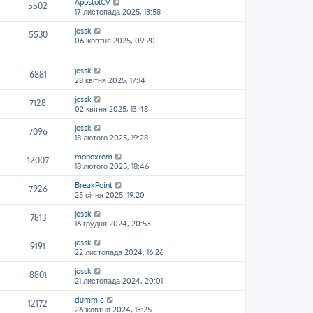
ApostolCV
5502
17 листопада 2025, 13:58
jossk
5530
06 жовтня 2025, 09:20
jossk
6881
28 квітня 2025, 17:14
jossk
7128
02 квітня 2025, 13:48
jossk
7096
18 лютого 2025, 19:28
monoxrom
12007
18 лютого 2025, 18:46
BreakPoint
7926
25 січня 2025, 19:20
jossk
7813
16 грудня 2024, 20:53
jossk
9191
22 листопада 2024, 16:26
jossk
8801
21 листопада 2024, 20:01
dummie
12172
26 жовтня 2024, 13:25