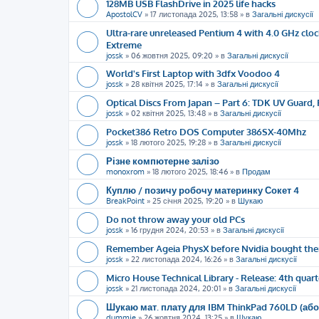
128MB USB FlashDrive in 2025 life hacks
ApostolCV
»
17 листопада 2025, 13:58
» в
Загальні дискусії
Ultra-rare unreleased Pentium 4 with 4.0 GHz cloc
Extreme
jossk
»
06 жовтня 2025, 09:20
» в
Загальні дискусії
World's First Laptop with 3dfx Voodoo 4
jossk
»
28 квітня 2025, 17:14
» в
Загальні дискусії
Optical Discs From Japan – Part 6: TDK UV Guard, 
jossk
»
02 квітня 2025, 13:48
» в
Загальні дискусії
Pocket386 Retro DOS Computer 386SX-40Mhz
jossk
»
18 лютого 2025, 19:28
» в
Загальні дискусії
Різне компютерне залізо
monoxrom
»
18 лютого 2025, 18:46
» в
Продам
Куплю / позичу робочу материнку Сокет 4
BreakPoint
»
25 січня 2025, 19:20
» в
Шукаю
Do not throw away your old PCs
jossk
»
16 грудня 2024, 20:53
» в
Загальні дискусії
Remember Ageia PhysX before Nvidia bought th
jossk
»
22 листопада 2024, 16:26
» в
Загальні дискусії
Micro House Technical Library - Release: 4th quart
jossk
»
21 листопада 2024, 20:01
» в
Загальні дискусії
Шукаю мат. плату для IBM ThinkPad 760LD (або
dummie
»
26 жовтня 2024, 13:25
» в
Шукаю