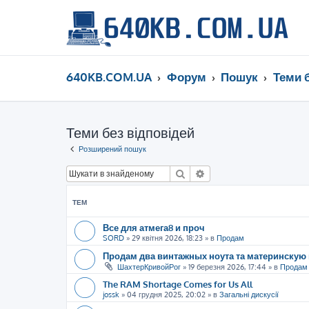
640KB.COM.UA
Форум
Пошук
Теми 
Теми без відповідей
Розширений пошук
Пошук
Розширений пошук
ТЕМ
Все для атмега8 и проч
SORD
»
29 квітня 2026, 18:23
» в
Продам
Продам два винтажных ноута та материнскую 
ШахтерКривойРог
»
19 березня 2026, 17:44
» в
Продам
The RAM Shortage Comes for Us All
jossk
»
04 грудня 2025, 20:02
» в
Загальні дискусії