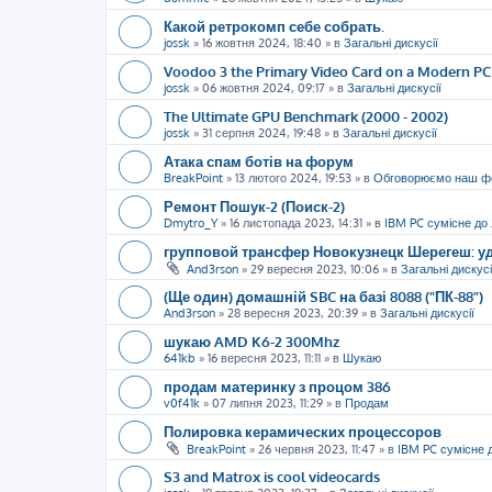
Какой ретрокомп себе собрать.
jossk
»
16 жовтня 2024, 18:40
» в
Загальні дискусії
Voodoo 3 the Primary Video Card on a Modern PC
jossk
»
06 жовтня 2024, 09:17
» в
Загальні дискусії
The Ultimate GPU Benchmark (2000 - 2002)
jossk
»
31 серпня 2024, 19:48
» в
Загальні дискусії
Атака спам ботів на форум
BreakPoint
»
13 лютого 2024, 19:53
» в
Обговорюємо наш ф
Ремонт Пошук-2 (Поиск-2)
Dmytro_Y
»
16 листопада 2023, 14:31
» в
IBM PC сумісне до
групповой трансфер Новокузнецк Шерегеш: уд
And3rson
»
29 вересня 2023, 10:06
» в
Загальні дискусі
(Ще один) домашній SBC на базі 8088 ("ПК-88")
And3rson
»
28 вересня 2023, 20:39
» в
Загальні дискусії
шукаю AMD K6-2 300Mhz
641kb
»
16 вересня 2023, 11:11
» в
Шукаю
продам материнку з процом 386
v0f41k
»
07 липня 2023, 11:29
» в
Продам
Полировка керамических процессоров
BreakPoint
»
26 червня 2023, 11:47
» в
IBM PC сумісне 
S3 and Matrox is cool videocards