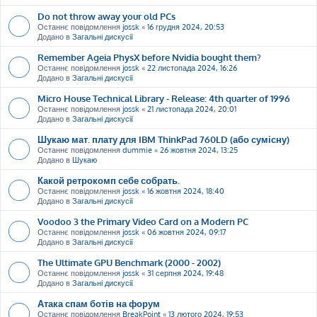
Do not throw away your old PCs
Останнє повідомлення
jossk
«
16 грудня 2024, 20:53
Додано в
Загальні дискусії
Remember Ageia PhysX before Nvidia bought them?
Останнє повідомлення
jossk
«
22 листопада 2024, 16:26
Додано в
Загальні дискусії
Micro House Technical Library - Release: 4th quarter of 1996
Останнє повідомлення
jossk
«
21 листопада 2024, 20:01
Додано в
Загальні дискусії
Шукаю мат. плату для IBM ThinkPad 760LD (або сумісну)
Останнє повідомлення
dummie
«
26 жовтня 2024, 13:25
Додано в
Шукаю
Какой ретрокомп себе собрать.
Останнє повідомлення
jossk
«
16 жовтня 2024, 18:40
Додано в
Загальні дискусії
Voodoo 3 the Primary Video Card on a Modern PC
Останнє повідомлення
jossk
«
06 жовтня 2024, 09:17
Додано в
Загальні дискусії
The Ultimate GPU Benchmark (2000 - 2002)
Останнє повідомлення
jossk
«
31 серпня 2024, 19:48
Додано в
Загальні дискусії
Атака спам ботів на форум
Останнє повідомлення
BreakPoint
«
13 лютого 2024, 19:53