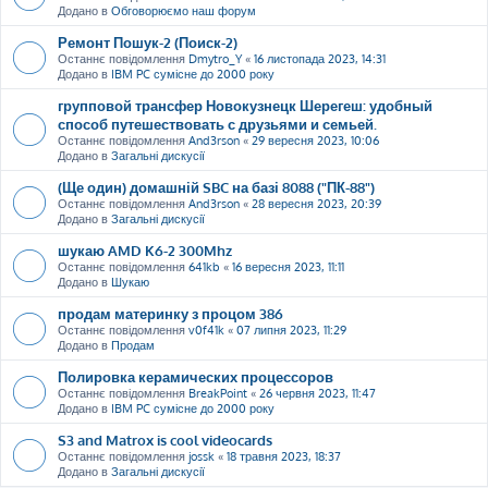
Додано в
Обговорюємо наш форум
Ремонт Пошук-2 (Поиск-2)
Останнє повідомлення
Dmytro_Y
«
16 листопада 2023, 14:31
Додано в
IBM PC сумісне до 2000 року
групповой трансфер Новокузнецк Шерегеш: удобный
способ путешествовать с друзьями и семьей.
Останнє повідомлення
And3rson
«
29 вересня 2023, 10:06
Додано в
Загальні дискусії
(Ще один) домашній SBC на базі 8088 ("ПК-88")
Останнє повідомлення
And3rson
«
28 вересня 2023, 20:39
Додано в
Загальні дискусії
шукаю AMD K6-2 300Mhz
Останнє повідомлення
641kb
«
16 вересня 2023, 11:11
Додано в
Шукаю
продам материнку з процом 386
Останнє повідомлення
v0f41k
«
07 липня 2023, 11:29
Додано в
Продам
Полировка керамических процессоров
Останнє повідомлення
BreakPoint
«
26 червня 2023, 11:47
Додано в
IBM PC сумісне до 2000 року
S3 and Matrox is cool videocards
Останнє повідомлення
jossk
«
18 травня 2023, 18:37
Додано в
Загальні дискусії