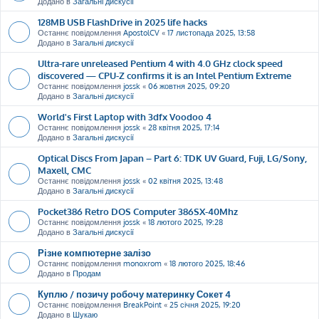
Додано в
Загальні дискусії
128MB USB FlashDrive in 2025 life hacks
Останнє повідомлення
ApostolCV
«
17 листопада 2025, 13:58
Додано в
Загальні дискусії
Ultra-rare unreleased Pentium 4 with 4.0 GHz clock speed
discovered — CPU-Z confirms it is an Intel Pentium Extreme
Останнє повідомлення
jossk
«
06 жовтня 2025, 09:20
Додано в
Загальні дискусії
World's First Laptop with 3dfx Voodoo 4
Останнє повідомлення
jossk
«
28 квітня 2025, 17:14
Додано в
Загальні дискусії
Optical Discs From Japan – Part 6: TDK UV Guard, Fuji, LG/Sony,
Maxell, CMC
Останнє повідомлення
jossk
«
02 квітня 2025, 13:48
Додано в
Загальні дискусії
Pocket386 Retro DOS Computer 386SX-40Mhz
Останнє повідомлення
jossk
«
18 лютого 2025, 19:28
Додано в
Загальні дискусії
Різне компютерне залізо
Останнє повідомлення
monoxrom
«
18 лютого 2025, 18:46
Додано в
Продам
Куплю / позичу робочу материнку Сокет 4
Останнє повідомлення
BreakPoint
«
25 січня 2025, 19:20
Додано в
Шукаю