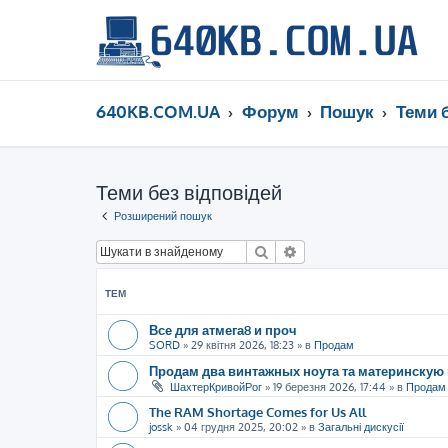
640KB.COM.UA
Форум
Пошук
Теми 
Теми без відповідей
Розширений пошук
Пошук
Розширений пошук
ТЕМ
Все для атмега8 и проч
SORD
»
29 квітня 2026, 18:23
» в
Продам
Продам два винтажных ноута та материнскую 
ШахтерКривойРог
»
19 березня 2026, 17:44
» в
Продам
The RAM Shortage Comes for Us All
jossk
»
04 грудня 2025, 20:02
» в
Загальні дискусії