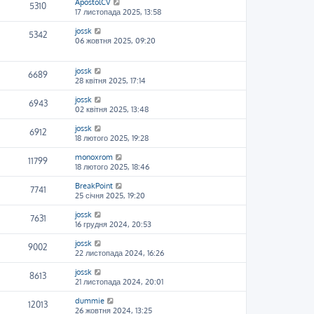
ApostolCV
5310
17 листопада 2025, 13:58
jossk
5342
06 жовтня 2025, 09:20
jossk
6689
28 квітня 2025, 17:14
jossk
6943
02 квітня 2025, 13:48
jossk
6912
18 лютого 2025, 19:28
monoxrom
11799
18 лютого 2025, 18:46
BreakPoint
7741
25 січня 2025, 19:20
jossk
7631
16 грудня 2024, 20:53
jossk
9002
22 листопада 2024, 16:26
jossk
8613
21 листопада 2024, 20:01
dummie
12013
26 жовтня 2024, 13:25