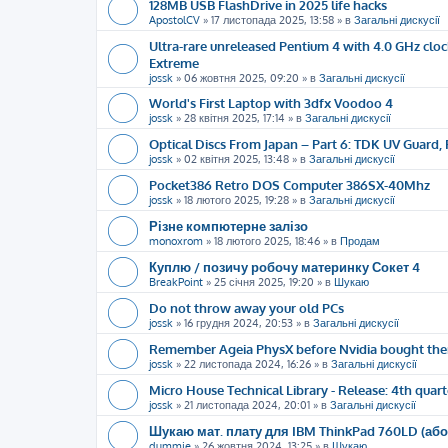
128MB USB FlashDrive in 2025 life hacks
ApostolCV
»
17 листопада 2025, 13:58
» в
Загальні дискусії
Ultra-rare unreleased Pentium 4 with 4.0 GHz cloc
Extreme
jossk
»
06 жовтня 2025, 09:20
» в
Загальні дискусії
World's First Laptop with 3dfx Voodoo 4
jossk
»
28 квітня 2025, 17:14
» в
Загальні дискусії
Optical Discs From Japan – Part 6: TDK UV Guard, 
jossk
»
02 квітня 2025, 13:48
» в
Загальні дискусії
Pocket386 Retro DOS Computer 386SX-40Mhz
jossk
»
18 лютого 2025, 19:28
» в
Загальні дискусії
Різне компютерне залізо
monoxrom
»
18 лютого 2025, 18:46
» в
Продам
Куплю / позичу робочу материнку Сокет 4
BreakPoint
»
25 січня 2025, 19:20
» в
Шукаю
Do not throw away your old PCs
jossk
»
16 грудня 2024, 20:53
» в
Загальні дискусії
Remember Ageia PhysX before Nvidia bought th
jossk
»
22 листопада 2024, 16:26
» в
Загальні дискусії
Micro House Technical Library - Release: 4th quart
jossk
»
21 листопада 2024, 20:01
» в
Загальні дискусії
Шукаю мат. плату для IBM ThinkPad 760LD (або
dummie
»
26 жовтня 2024, 13:25
» в
Шукаю