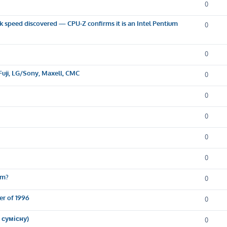
0
k speed discovered — CPU-Z confirms it is an Intel Pentium
0
0
Fuji, LG/Sony, Maxell, CMC
0
0
0
0
0
em?
0
er of 1996
0
 сумісну)
0