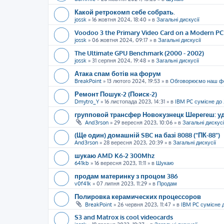
Какой ретрокомп себе собрать.
jossk
»
16 жовтня 2024, 18:40
» в
Загальні дискусії
Voodoo 3 the Primary Video Card on a Modern PC
jossk
»
06 жовтня 2024, 09:17
» в
Загальні дискусії
The Ultimate GPU Benchmark (2000 - 2002)
jossk
»
31 серпня 2024, 19:48
» в
Загальні дискусії
Атака спам ботів на форум
BreakPoint
»
13 лютого 2024, 19:53
» в
Обговорюємо наш ф
Ремонт Пошук-2 (Поиск-2)
Dmytro_Y
»
16 листопада 2023, 14:31
» в
IBM PC сумісне до
групповой трансфер Новокузнецк Шерегеш: уд
And3rson
»
29 вересня 2023, 10:06
» в
Загальні дискусі
(Ще один) домашній SBC на базі 8088 ("ПК-88")
And3rson
»
28 вересня 2023, 20:39
» в
Загальні дискусії
шукаю AMD K6-2 300Mhz
641kb
»
16 вересня 2023, 11:11
» в
Шукаю
продам материнку з процом 386
v0f41k
»
07 липня 2023, 11:29
» в
Продам
Полировка керамических процессоров
BreakPoint
»
26 червня 2023, 11:47
» в
IBM PC сумісне 
S3 and Matrox is cool videocards