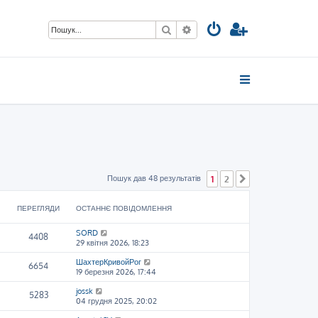
Пошук
Розширений пошук
Пошук дав 48 результатів
1
2
Далі
ПЕРЕГЛЯДИ
ОСТАННЄ ПОВІДОМЛЕННЯ
SORD
4408
29 квітня 2026, 18:23
ШахтерКривойРог
6654
19 березня 2026, 17:44
jossk
5283
04 грудня 2025, 20:02