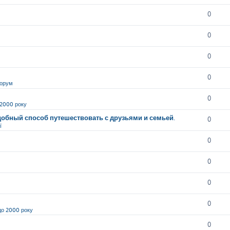
0
0
0
0
орум
0
 2000 року
обный способ путешествовать с друзьями и семьей.
0
ї
0
0
0
0
до 2000 року
0