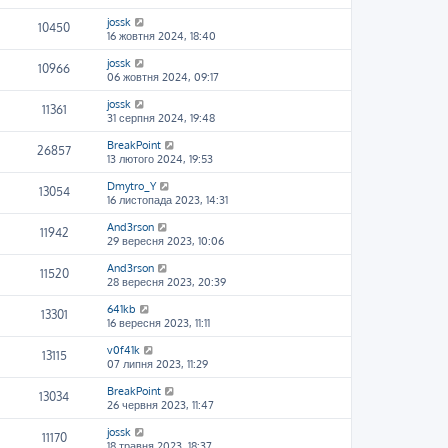
jossk
10450
16 жовтня 2024, 18:40
jossk
10966
06 жовтня 2024, 09:17
jossk
11361
31 серпня 2024, 19:48
BreakPoint
26857
13 лютого 2024, 19:53
Dmytro_Y
13054
16 листопада 2023, 14:31
And3rson
11942
29 вересня 2023, 10:06
And3rson
11520
28 вересня 2023, 20:39
641kb
13301
16 вересня 2023, 11:11
v0f41k
13115
07 липня 2023, 11:29
BreakPoint
13034
26 червня 2023, 11:47
jossk
11170
18 травня 2023, 18:37