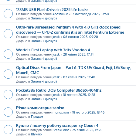
Додано в
Загальні дискусії
128MB USB FlashDrive in 2025 life hacks
Останнє повідомлення
ApostolCV
«
17 листопада 2025, 13:58
Додано в
Загальні дискусії
Ultra-rare unreleased Pentium 4 with 4.0 GHz clock speed
discovered — CPU-Z confirms it is an Intel Pentium Extreme
Останнє повідомлення
jossk
«
06 жовтня 2025, 09:20
Додано в
Загальні дискусії
World's First Laptop with 3dfx Voodoo 4
Останнє повідомлення
jossk
«
28 квітня 2025, 17:14
Додано в
Загальні дискусії
Optical Discs From Japan – Part 6: TDK UV Guard, Fuji, LG/Sony,
Maxell, CMC
Останнє повідомлення
jossk
«
02 квітня 2025, 13:48
Додано в
Загальні дискусії
Pocket386 Retro DOS Computer 386SX-40Mhz
Останнє повідомлення
jossk
«
18 лютого 2025, 19:28
Додано в
Загальні дискусії
Різне компютерне залізо
Останнє повідомлення
monoxrom
«
18 лютого 2025, 18:46
Додано в
Продам
Куплю / позичу робочу материнку Сокет 4
Останнє повідомлення
BreakPoint
«
25 січня 2025, 19:20
Додано в
Шукаю