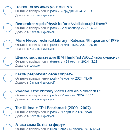
Do not throw away your old PCs
Останнє повідомлення
jossk
«
16 грудня 2024, 20:53
Додано в
Загальні дискусії
Remember Ageia PhysX before Nvidia bought them?
Останнє повідомлення
jossk
«
22 листопада 2024, 16:26
Додано в
Загальні дискусії
Micro House Technical Library - Release: 4th quarter of 1996
Останнє повідомлення
jossk
«
21 листопада 2024, 20:01
Додано в
Загальні дискусії
Шукаю мат. плату для IBM ThinkPad 760LD (або сумісну)
Останнє повідомлення
dummie
«
26 жовтня 2024, 13:25
Додано в
Шукаю
Какой ретрокомп себе собрать.
Останнє повідомлення
jossk
«
16 жовтня 2024, 18:40
Додано в
Загальні дискусії
Voodoo 3 the Primary Video Card on a Modern PC
Останнє повідомлення
jossk
«
06 жовтня 2024, 09:17
Додано в
Загальні дискусії
The Ultimate GPU Benchmark (2000 - 2002)
Останнє повідомлення
jossk
«
31 серпня 2024, 19:48
Додано в
Загальні дискусії
Атака спам ботів на форум
Останнє повідомлення
BreakPoint
«
13 лютого 2024, 19:53