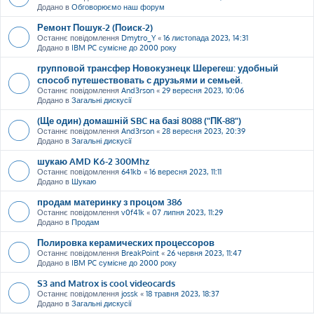
Додано в
Обговорюємо наш форум
Ремонт Пошук-2 (Поиск-2)
Останнє повідомлення
Dmytro_Y
«
16 листопада 2023, 14:31
Додано в
IBM PC сумісне до 2000 року
групповой трансфер Новокузнецк Шерегеш: удобный
способ путешествовать с друзьями и семьей.
Останнє повідомлення
And3rson
«
29 вересня 2023, 10:06
Додано в
Загальні дискусії
(Ще один) домашній SBC на базі 8088 ("ПК-88")
Останнє повідомлення
And3rson
«
28 вересня 2023, 20:39
Додано в
Загальні дискусії
шукаю AMD K6-2 300Mhz
Останнє повідомлення
641kb
«
16 вересня 2023, 11:11
Додано в
Шукаю
продам материнку з процом 386
Останнє повідомлення
v0f41k
«
07 липня 2023, 11:29
Додано в
Продам
Полировка керамических процессоров
Останнє повідомлення
BreakPoint
«
26 червня 2023, 11:47
Додано в
IBM PC сумісне до 2000 року
S3 and Matrox is cool videocards
Останнє повідомлення
jossk
«
18 травня 2023, 18:37
Додано в
Загальні дискусії