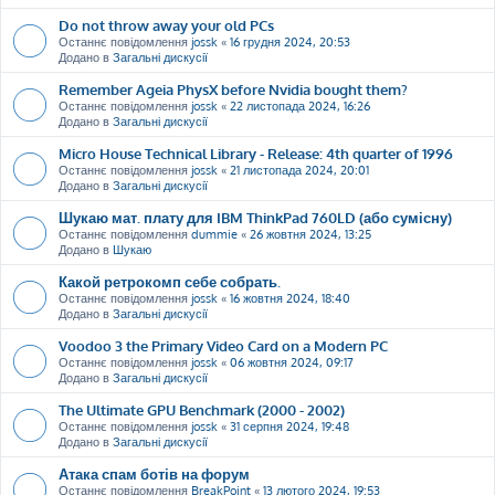
Do not throw away your old PCs
Останнє повідомлення
jossk
«
16 грудня 2024, 20:53
Додано в
Загальні дискусії
Remember Ageia PhysX before Nvidia bought them?
Останнє повідомлення
jossk
«
22 листопада 2024, 16:26
Додано в
Загальні дискусії
Micro House Technical Library - Release: 4th quarter of 1996
Останнє повідомлення
jossk
«
21 листопада 2024, 20:01
Додано в
Загальні дискусії
Шукаю мат. плату для IBM ThinkPad 760LD (або сумісну)
Останнє повідомлення
dummie
«
26 жовтня 2024, 13:25
Додано в
Шукаю
Какой ретрокомп себе собрать.
Останнє повідомлення
jossk
«
16 жовтня 2024, 18:40
Додано в
Загальні дискусії
Voodoo 3 the Primary Video Card on a Modern PC
Останнє повідомлення
jossk
«
06 жовтня 2024, 09:17
Додано в
Загальні дискусії
The Ultimate GPU Benchmark (2000 - 2002)
Останнє повідомлення
jossk
«
31 серпня 2024, 19:48
Додано в
Загальні дискусії
Атака спам ботів на форум
Останнє повідомлення
BreakPoint
«
13 лютого 2024, 19:53