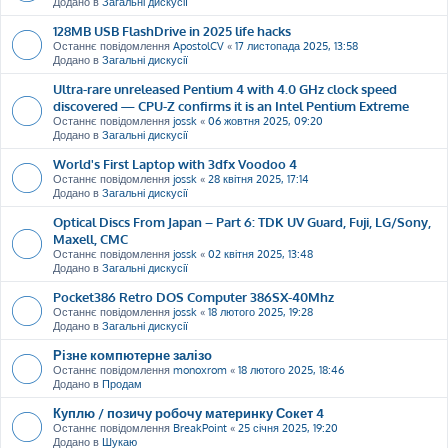
Додано в
Загальні дискусії
128MB USB FlashDrive in 2025 life hacks
Останнє повідомлення
ApostolCV
«
17 листопада 2025, 13:58
Додано в
Загальні дискусії
Ultra-rare unreleased Pentium 4 with 4.0 GHz clock speed
discovered — CPU-Z confirms it is an Intel Pentium Extreme
Останнє повідомлення
jossk
«
06 жовтня 2025, 09:20
Додано в
Загальні дискусії
World's First Laptop with 3dfx Voodoo 4
Останнє повідомлення
jossk
«
28 квітня 2025, 17:14
Додано в
Загальні дискусії
Optical Discs From Japan – Part 6: TDK UV Guard, Fuji, LG/Sony,
Maxell, CMC
Останнє повідомлення
jossk
«
02 квітня 2025, 13:48
Додано в
Загальні дискусії
Pocket386 Retro DOS Computer 386SX-40Mhz
Останнє повідомлення
jossk
«
18 лютого 2025, 19:28
Додано в
Загальні дискусії
Різне компютерне залізо
Останнє повідомлення
monoxrom
«
18 лютого 2025, 18:46
Додано в
Продам
Куплю / позичу робочу материнку Сокет 4
Останнє повідомлення
BreakPoint
«
25 січня 2025, 19:20
Додано в
Шукаю