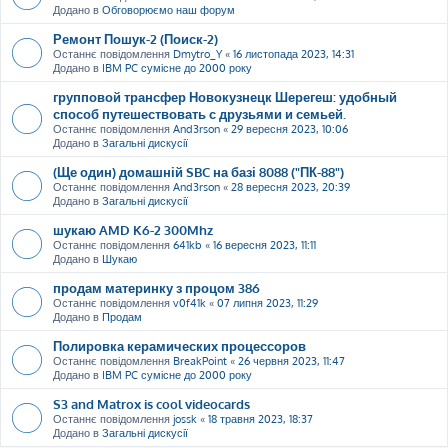
Додано в
Обговорюємо наш форум
Ремонт Пошук-2 (Поиск-2)
Останнє повідомлення
Dmytro_Y
«
16 листопада 2023, 14:31
Додано в
IBM PC сумісне до 2000 року
групповой трансфер Новокузнецк Шерегеш: удобный
способ путешествовать с друзьями и семьей.
Останнє повідомлення
And3rson
«
29 вересня 2023, 10:06
Додано в
Загальні дискусії
(Ще один) домашній SBC на базі 8088 ("ПК-88")
Останнє повідомлення
And3rson
«
28 вересня 2023, 20:39
Додано в
Загальні дискусії
шукаю AMD K6-2 300Mhz
Останнє повідомлення
641kb
«
16 вересня 2023, 11:11
Додано в
Шукаю
продам материнку з процом 386
Останнє повідомлення
v0f41k
«
07 липня 2023, 11:29
Додано в
Продам
Полировка керамических процессоров
Останнє повідомлення
BreakPoint
«
26 червня 2023, 11:47
Додано в
IBM PC сумісне до 2000 року
S3 and Matrox is cool videocards
Останнє повідомлення
jossk
«
18 травня 2023, 18:37
Додано в
Загальні дискусії