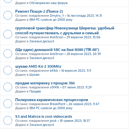
Додано в
Обговорюємо наш форум
Ремонт Пошук-2 (Поиск-2)
Останнє повідомлення
Dmytro_Y
«
16 листопада 2023, 14:31
Додано в
IBM PC сумісне до 2000 року
групповой трансфер Новокузнецк Шерегеш: удобный
способ путешествовать с друзьями и семьей.
Останнє повідомлення
And3rson
«
29 вересня 2023, 10:06
Додано в
Загальні дискусії
(Ще один) домашній SBC на базі 8088 ("ПК-88")
Останнє повідомлення
And3rson
«
28 вересня 2023, 20:39
Додано в
Загальні дискусії
шукаю AMD K6-2 300Mhz
Останнє повідомлення
641kb
«
16 вересня 2023, 11:11
Додано в
Шукаю
продам материнку з процом 386
Останнє повідомлення
v0f41k
«
07 липня 2023, 11:29
Додано в
Продам
Полировка керамических процессоров
Останнє повідомлення
BreakPoint
«
26 червня 2023, 11:47
Додано в
IBM PC сумісне до 2000 року
S3 and Matrox is cool videocards
Останнє повідомлення
jossk
«
18 травня 2023, 18:37
Додано в
Загальні дискусії