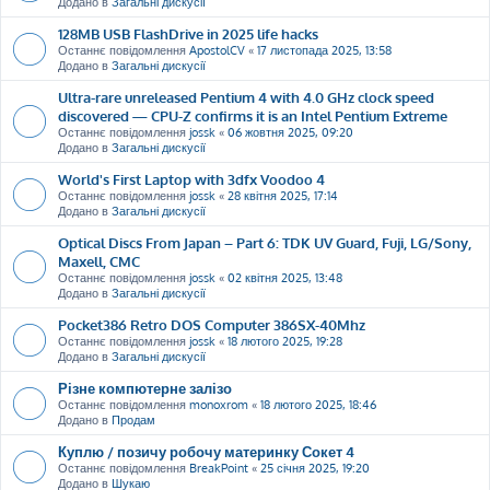
Додано в
Загальні дискусії
128MB USB FlashDrive in 2025 life hacks
Останнє повідомлення
ApostolCV
«
17 листопада 2025, 13:58
Додано в
Загальні дискусії
Ultra-rare unreleased Pentium 4 with 4.0 GHz clock speed
discovered — CPU-Z confirms it is an Intel Pentium Extreme
Останнє повідомлення
jossk
«
06 жовтня 2025, 09:20
Додано в
Загальні дискусії
World's First Laptop with 3dfx Voodoo 4
Останнє повідомлення
jossk
«
28 квітня 2025, 17:14
Додано в
Загальні дискусії
Optical Discs From Japan – Part 6: TDK UV Guard, Fuji, LG/Sony,
Maxell, CMC
Останнє повідомлення
jossk
«
02 квітня 2025, 13:48
Додано в
Загальні дискусії
Pocket386 Retro DOS Computer 386SX-40Mhz
Останнє повідомлення
jossk
«
18 лютого 2025, 19:28
Додано в
Загальні дискусії
Різне компютерне залізо
Останнє повідомлення
monoxrom
«
18 лютого 2025, 18:46
Додано в
Продам
Куплю / позичу робочу материнку Сокет 4
Останнє повідомлення
BreakPoint
«
25 січня 2025, 19:20
Додано в
Шукаю