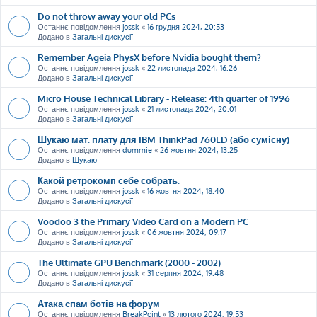
Do not throw away your old PCs
Останнє повідомлення
jossk
«
16 грудня 2024, 20:53
Додано в
Загальні дискусії
Remember Ageia PhysX before Nvidia bought them?
Останнє повідомлення
jossk
«
22 листопада 2024, 16:26
Додано в
Загальні дискусії
Micro House Technical Library - Release: 4th quarter of 1996
Останнє повідомлення
jossk
«
21 листопада 2024, 20:01
Додано в
Загальні дискусії
Шукаю мат. плату для IBM ThinkPad 760LD (або сумісну)
Останнє повідомлення
dummie
«
26 жовтня 2024, 13:25
Додано в
Шукаю
Какой ретрокомп себе собрать.
Останнє повідомлення
jossk
«
16 жовтня 2024, 18:40
Додано в
Загальні дискусії
Voodoo 3 the Primary Video Card on a Modern PC
Останнє повідомлення
jossk
«
06 жовтня 2024, 09:17
Додано в
Загальні дискусії
The Ultimate GPU Benchmark (2000 - 2002)
Останнє повідомлення
jossk
«
31 серпня 2024, 19:48
Додано в
Загальні дискусії
Атака спам ботів на форум
Останнє повідомлення
BreakPoint
«
13 лютого 2024, 19:53